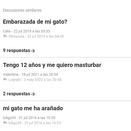
Discusiones similares
Embarazada de mi gato?
Cata
-
22 jul 2019 a las 03:33
Oliviavela
-
22 jul 2019 a las 04:05
9 respuestas
Tengo 12 años y me quiero masturbar
Valentina
-
18 jul 2021 a las 20:54
Lagrabi
-
2 may 2022 a las 20:58
2 respuestas
mi gato me ha arañado
loligo35
-
31 jul 2016 a las 10:35
loligo35
-
31 jul 2016 a las 16:03