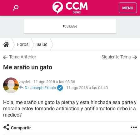
MENU
INICIO
FOROS
Foros
Salud
SALUD
Tema Anterior
Siguiente Tema
Me araño un gato
FAMILIA
zaydet
- 11 ago 2018 a las 03:36
NUTRICIÓN
Dr. Joseph Exebio
-
11 ago 2018 a las 04:40
Hola, me araño un gato la pierna y esta hinchada esa parte y
BIENESTAR
morada estoy tomando antibiotico y antiflamatorio debo ir a
medico?
SEXUALIDAD
Compartir
GLOSARIO