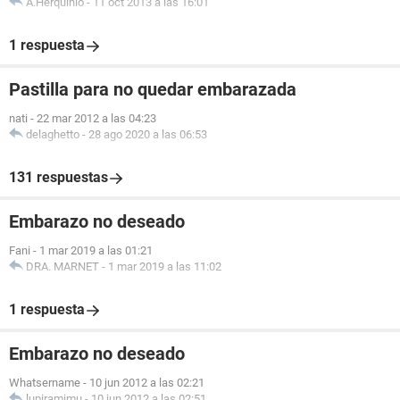
A.Herquinio
-
11 oct 2013 a las 16:01
1 respuesta
Pastilla para no quedar embarazada
nati
-
22 mar 2012 a las 04:23
delaghetto
-
28 ago 2020 a las 06:53
131 respuestas
Embarazo no deseado
Fani
-
1 mar 2019 a las 01:21
DRA. MARNET
-
1 mar 2019 a las 11:02
1 respuesta
Embarazo no deseado
Whatsername
-
10 jun 2012 a las 02:21
lupiramimu
-
10 jun 2012 a las 02:51