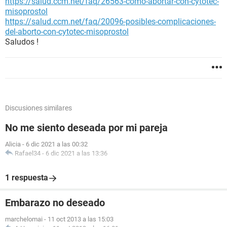
https://salud.ccm.net/faq/26563-como-abortar-con-cytotec-
misoprostol
https://salud.ccm.net/faq/20096-posibles-complicaciones-
del-aborto-con-cytotec-misoprostol
Saludos !
Discusiones similares
No me siento deseada por mi pareja
Alicia
-
6 dic 2021 a las 00:32
Rafael34
-
6 dic 2021 a las 13:36
1 respuesta
Embarazo no deseado
marchelomai
-
11 oct 2013 a las 15:03