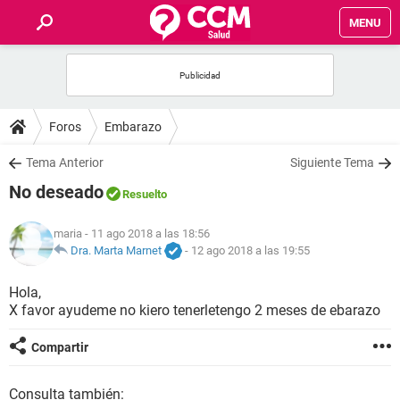
MENU
INICIO
FOROS
Foros
Embarazo
SALUD
Tema Anterior
Siguiente Tema
No deseado
Resuelto
FAMILIA
maria
- 11 ago 2018 a las 18:56
NUTRICIÓN
Dra. Marta Marnet
-
12 ago 2018 a las 19:55
Hola,
BIENESTAR
X favor ayudeme no kiero tenerletengo 2 meses de ebarazo
SEXUALIDAD
Compartir
GLOSARIO
Consulta también: