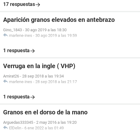
17 respuestas
Aparición granos elevados en antebrazo
Gino_1843
-
30 ago 2019 a las 18:30
marlene-ines
-
30 ago 2019 a las 19:59
1 respuesta
Verruga en la ingle ( VHP)
Amirat26
-
28 sep 2018 a las 19:34
marlene-ines
-
28 sep 2018 a las 21:17
1 respuesta
Granos en el dorso de la mano
Arguedas333345
-
2 may 2016 a las 19:20
ElDelin
-
6 ene 2022 a las 01:49