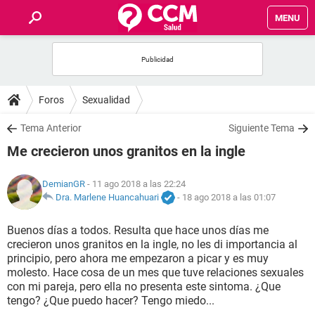
MENU
INICIO
FOROS
Foros
Sexualidad
SALUD
Tema Anterior
Siguiente Tema
Me crecieron unos granitos en la ingle
FAMILIA
DemianGR
- 11 ago 2018 a las 22:24
NUTRICIÓN
Dra. Marlene Huancahuari
-
18 ago 2018 a las 01:07
Buenos días a todos. Resulta que hace unos días me
BIENESTAR
crecieron unos granitos en la ingle, no les di importancia al
principio, pero ahora me empezaron a picar y es muy
SEXUALIDAD
molesto. Hace cosa de un mes que tuve relaciones sexuales
con mi pareja, pero ella no presenta este sintoma. ¿Que
tengo? ¿Que puedo hacer? Tengo miedo...
GLOSARIO