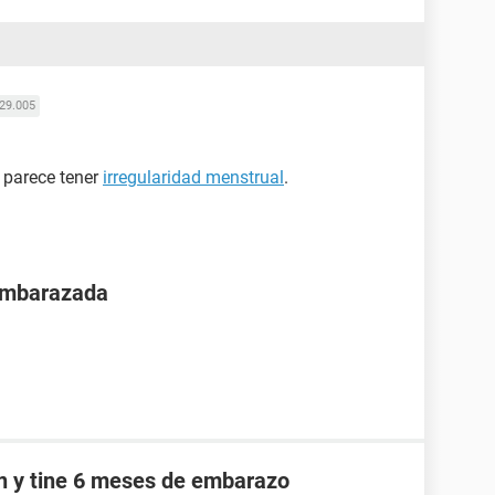
29.005
, parece tener
irregularidad menstrual
.
 embarazada
an y tine 6 meses de embarazo