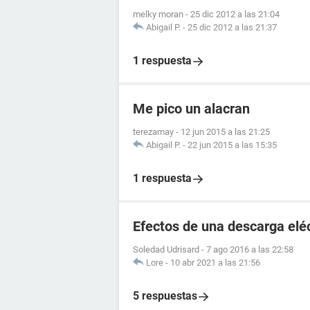
melky moran
-
25 dic 2012 a las 21:04
Abigail P.
-
25 dic 2012 a las 21:37
1 respuesta
Me pico un alacran
terezamay
-
12 jun 2015 a las 21:25
Abigail P.
-
22 jun 2015 a las 15:35
1 respuesta
Efectos de una descarga elé
Soledad Udrisard
-
7 ago 2016 a las 22:58
Lore
-
10 abr 2021 a las 21:56
5 respuestas