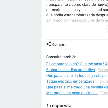
transparente y como clara de huevo)
aumento en senos y sensibilidad su
que podia estar embarazada despues d
sangrado con mas coagulos de lo nor
pero no de forma exagerada (pense q
coagulos ya que no parecia sangrad
anteriores) ahora en agosto me debe
estar pasando?
Compartir
Consulta también:
Es embarazo o no? Que me pasa? 
Embarazo en días no fertiles
-
Ficha
Que pasa si me da toques y estoy 
Toque electrico embarazada
-
Foro 
Que pasa si me trago una semilla de
Me trague una pepa de ciruela
-
Foro
1 respuesta