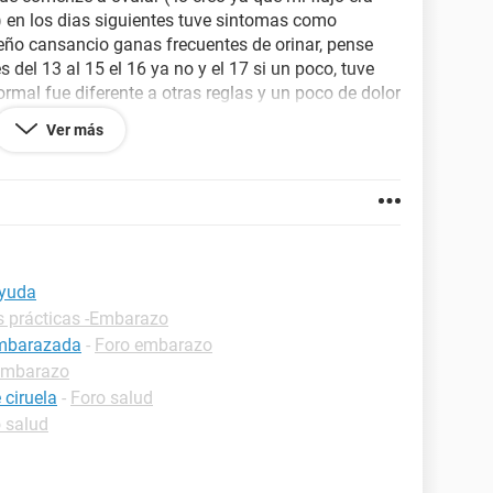
 en los dias siguientes tuve sintomas como
eño cansancio ganas frecuentes de orinar, pense
el 13 al 15 el 16 ya no y el 17 si un poco, tuve
mal fue diferente a otras reglas y un poco de dolor
ue podia ser un aborto involuntario eso por los
Ver más
o de implantación ni uba rrgla normal como las
ria bajar el 11 pero no me ha bajado que puede
Ayuda
s prácticas -Embarazo
embarazada
-
Foro embarazo
embarazo
 ciruela
-
Foro salud
 salud