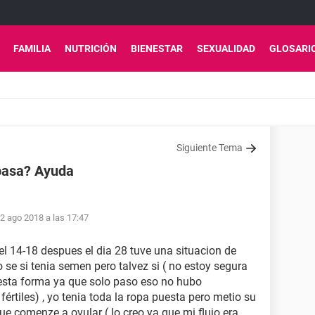
FAMILIA
NUTRICIÓN
BIENESTAR
SEXUALIDAD
GLOSARI
Siguiente Tema
pasa? Ayuda
2 ago 2018 a las 17:47
l 14-18 despues el dia 28 tuve una situacion de
se si tenia semen pero talvez si ( no estoy segura
 esta forma ya que solo paso eso no hubo
értiles) , yo tenia toda la ropa puesta pero metio su
e comenze a ovular ( lo creo ya que mi flujo era