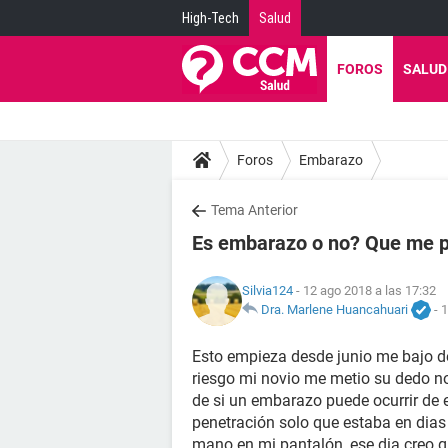
High-Tech
Salud
FOROS
SALUD
Foros
Embarazo
Tema Anterior
Es embarazo o no? Que me 
Silvia124
- 12 ago 2018 a las 17:32
Dra. Marlene Huancahuari
-
1
Esto empieza desde junio me bajo de
riesgo mi novio me metio su dedo no 
de si un embarazo puede ocurrir de
penetración solo que estaba en dias f
mano en mi pantalón, ese dia creo qu