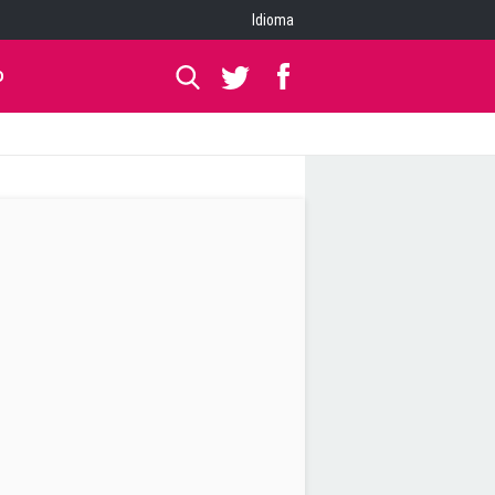
Idioma
O