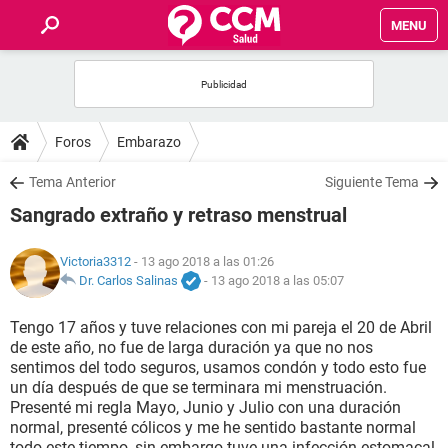
MENU
INICIO
FOROS
Foros
Embarazo
SALUD
Tema Anterior
Siguiente Tema
Sangrado extraño y retraso menstrual
FAMILIA
Victoria3312
- 13 ago 2018 a las 01:26
NUTRICIÓN
Dr. Carlos Salinas
-
13 ago 2018 a las 05:07
Tengo 17 años y tuve relaciones con mi pareja el 20 de Abril
BIENESTAR
de este año, no fue de larga duración ya que no nos
sentimos del todo seguros, usamos condón y todo esto fue
SEXUALIDAD
un día después de que se terminara mi menstruación.
Presenté mi regla Mayo, Junio y Julio con una duración
normal, presenté cólicos y me he sentido bastante normal
GLOSARIO
todo este tiempo, sin embargo tuve una infección estomacal