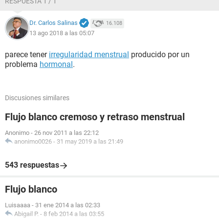
RESPUESTA 1 / 1
Dr. Carlos Salinas
16.108
13 ago 2018 a las 05:07
parece tener
irregularidad menstrual
producido por un
problema
hormonal
.
Discusiones similares
Flujo blanco cremoso y retraso menstrual
Anonimo
-
26 nov 2011 a las 22:12
anonimo0026
-
31 may 2019 a las 21:49
543 respuestas
Flujo blanco
Luisaaaa
-
31 ene 2014 a las 02:33
Abigail P.
-
8 feb 2014 a las 03:55