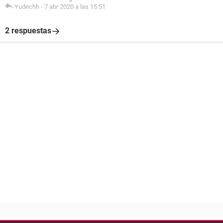
Yudechh
-
7 abr 2020 a las 15:51
2 respuestas