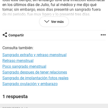
en los últimos días de Julio, fui al médico y me dijo qué
tomar, sin embargo, esos días presenté un sangrado fuera
de mi periodo, fue muy ligero y lo presenté tres días.
Últimamente he estado muy delicada del estómago y tengo
Ver más
muchos ruidos estomacales, cabe decir que tengo un peso
muy bajo y que bajé un kilo hace unas semanas.
Mi regla tenía que llegar el 9 de Agosto y sigo sin
Compartir
presentarla.
No entiendo qué es lo que me está pasando y estoy bastante
Consulta también:
preocupada por esta situación.
Espero puedan ayudarme.
Sangrado extraño y retraso menstrual
Retraso menstrual
Poco sangrado menstrual
Sangrado despues de tener relaciones
Sangrado de implantación fotos reales
Sangrado ovulación y embarazo
1 respuesta