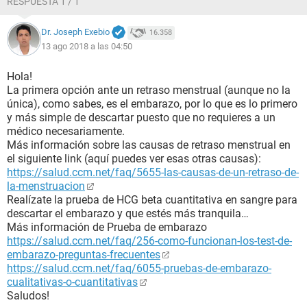
RESPUESTA 1 / 1
Dr. Joseph Exebio
16.358
13 ago 2018 a las 04:50
Hola!
La primera opción ante un retraso menstrual (aunque no la
única), como sabes, es el embarazo, por lo que es lo primero
y más simple de descartar puesto que no requieres a un
médico necesariamente.
Más información sobre las causas de retraso menstrual en
el siguiente link (aquí puedes ver esas otras causas):
https://salud.ccm.net/faq/5655-las-causas-de-un-retraso-de-
la-menstruacion
Realízate la prueba de HCG beta cuantitativa en sangre para
descartar el embarazo y que estés más tranquila…
Más información de Prueba de embarazo
https://salud.ccm.net/faq/256-como-funcionan-los-test-de-
embarazo-preguntas-frecuentes
https://salud.ccm.net/faq/6055-pruebas-de-embarazo-
cualitativas-o-cuantitativas
Saludos!