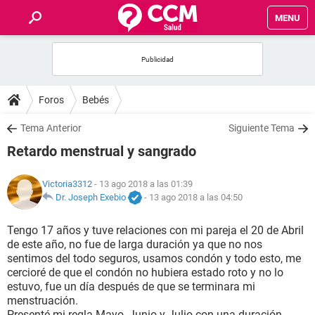
MENU
INICIO
FOROS
Foros
Bebés
SALUD
Tema Anterior
Siguiente Tema
Retardo menstrual y sangrado
FAMILIA
Victoria3312
- 13 ago 2018 a las 01:39
NUTRICIÓN
Dr. Joseph Exebio
-
13 ago 2018 a las 04:50
Tengo 17 años y tuve relaciones con mi pareja el 20 de Abril
BIENESTAR
de este año, no fue de larga duración ya que no nos
sentimos del todo seguros, usamos condón y todo esto, me
SEXUALIDAD
cercioré de que el condón no hubiera estado roto y no lo
estuvo, fue un día después de que se terminara mi
menstruación.
GLOSARIO
Presenté mi regla Mayo, Junio y Julio con una duración