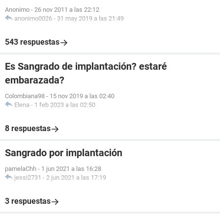
Anonimo
-
26 nov 2011 a las 22:12
anonimo0026
-
31 may 2019 a las 21:49
543 respuestas
Es Sangrado de implantación? estaré
embarazada?
Colombiana98
-
15 nov 2019 a las 02:40
Elena
-
1 feb 2023 a las 02:50
8 respuestas
Sangrado por implantación
pamelaChh
-
1 jun 2021 a las 16:28
jessi2731
-
2 jun 2021 a las 17:19
3 respuestas