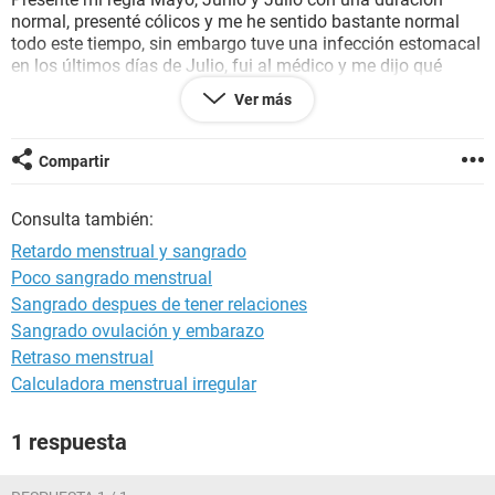
normal, presenté cólicos y me he sentido bastante normal
todo este tiempo, sin embargo tuve una infección estomacal
en los últimos días de Julio, fui al médico y me dijo qué
tomar, sin embargo, esos días presenté un sangrado fuera
Ver más
de mi periodo, fue muy ligero y lo presenté tres días.
Últimamente he estado muy delicada del estómago y tengo
muchos ruidos estomacales, cabe decir que tengo un peso
Compartir
muy bajo y que bajé un kilo hace unas semanas.
Mi regla tenía que llegar el 9 de Agosto y sigo sin
Consulta también:
presentarla.
No entiendo qué es lo que me está pasando y estoy bastante
Retardo menstrual y sangrado
preocupada por esta situación.
Poco sangrado menstrual
Espero pueda ayudarme.
Sangrado despues de tener relaciones
Sangrado ovulación y embarazo
Retraso menstrual
Calculadora menstrual irregular
1 respuesta