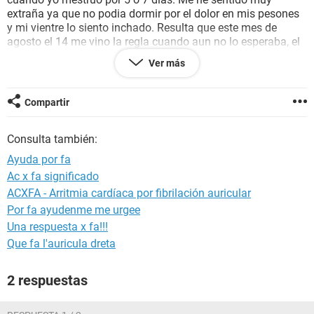
extraña ya que no podia dormir por el dolor en mis pesones
y mi vientre lo siento inchado. Resulta que este mes de
agosto el 14 me vino la regla cuando aun no lo esperaba, el
color no es rojo sino con un morado
sangria
. Queria saber si
Ver más
me pueden ayudar, si es posible que este o no embarazada
ya que estoy muy confundida porq mi hrna tiene varios
meses de
embarazo
y aun mestruaba en cantidad. Hasta
Compartir
ahora que se le retiro su periodo, pero ya tiene varios meses
y no sabia.
Consulta también:
Ayuda por fa
Ac x fa significado
ACXFA - Arritmia cardíaca por fibrilación auricular
Por fa ayudenme me urgee
Una respuesta x fa!!!
Que fa l'auricula dreta
2 respuestas