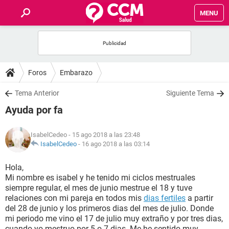
MENU
INICIO
FOROS
Foros
Embarazo
SALUD
Tema Anterior
Siguiente Tema
Ayuda por fa
FAMILIA
IsabelCedeo
- 15 ago 2018 a las 23:48
NUTRICIÓN
IsabelCedeo
-
16 ago 2018 a las 03:14
Hola,
BIENESTAR
Mi nombre es isabel y he tenido mi ciclos mestruales
siempre regular, el mes de junio mestrue el 18 y tuve
SEXUALIDAD
relaciones con mi pareja en todos mis
dias fertiles
a partir
del 28 de junio y los primeros dias del mes de julio. Donde
mi periodo me vino el 17 de julio muy extraño y por tres dias,
GLOSARIO
cuando yo mestruo por 5 o 7 dias. Me he sentido muy