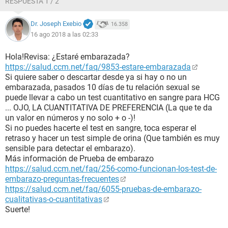
RESPUESTA 1 / 2
Dr. Joseph Exebio
16.358
16 ago 2018 a las 02:33
Hola!Revisa: ¿Estaré embarazada?
https://salud.ccm.net/faq/9853-estare-embarazada
Si quiere saber o descartar desde ya si hay o no un
embarazada, pasados 10 días de tu relación sexual se
puede llevar a cabo un test cuantitativo en sangre para HCG
... OJO, LA CUANTITATIVA DE PREFERENCIA (La que te da
un valor en números y no solo + o -)!
Si no puedes hacerte el test en sangre, toca esperar el
retraso y hacer un test simple de orina (Que también es muy
sensible para detectar el embarazo).
Más información de Prueba de embarazo
https://salud.ccm.net/faq/256-como-funcionan-los-test-de-
embarazo-preguntas-frecuentes
https://salud.ccm.net/faq/6055-pruebas-de-embarazo-
cualitativas-o-cuantitativas
Suerte!