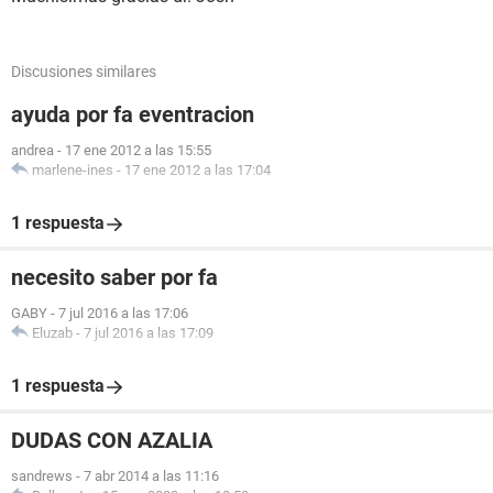
Discusiones similares
ayuda por fa eventracion
andrea
-
17 ene 2012 a las 15:55
marlene-ines
-
17 ene 2012 a las 17:04
1 respuesta
necesito saber por fa
GABY
-
7 jul 2016 a las 17:06
Eluzab
-
7 jul 2016 a las 17:09
1 respuesta
DUDAS CON AZALIA
sandrews
-
7 abr 2014 a las 11:16