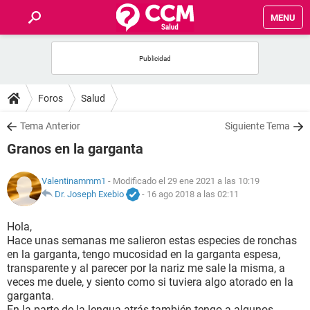
MENU
INICIO
FOROS
Foros
Salud
SALUD
Tema Anterior
Siguiente Tema
Granos en la garganta
FAMILIA
Valentinammm1
- Modificado el 29 ene 2021 a las 10:19
NUTRICIÓN
Dr. Joseph Exebio
-
16 ago 2018 a las 02:11
Hola,
BIENESTAR
Hace unas semanas me salieron estas especies de ronchas
en la garganta, tengo mucosidad en la garganta espesa,
SEXUALIDAD
transparente y al parecer por la nariz me sale la misma, a
veces me duele, y siento como si tuviera algo atorado en la
garganta.
GLOSARIO
En la parte de la lengua atrás también tengo a algunos