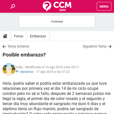
MENU
INICIO
FOROS
Foros
Embarazo
SALUD
Tema Anterior
Siguiente Tema
Posible embarazo?
FAMILIA
Sofia
- Modificado el 16 ago 2018 a las 05:17
NUTRICIÓN
daniarias
-
17 ago 2018 a las 01:22
Hola, quería saber si podría estar embarazada ya que tuve
BIENESTAR
relaciones por primera vez el día 14 de mi ciclo ocupé
condon pero no sé si fallo, después de 2 semanas justas me
SEXUALIDAD
llegó la regla, el primer día de color rosado y el segundo y
tercer día muy abundante el sangrado me duró 6 días y el
séptimo tenía un flujo marrón, podría ser sangrado de
GLOSARIO
implantación? O estoy solo preocupada y nerviosa porque