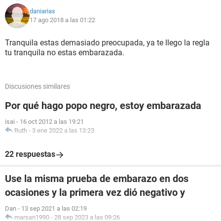
daniarias
17 ago 2018 a las 01:22
Tranquila estas demasiado preocupada, ya te llego la regla
tu tranquila no estas embarazada.
Discusiones similares
Por qué hago popo negro, estoy embarazada
isai
-
16 oct 2012 a las 19:21
Ruth
-
3 ene 2022 a las 13:23
22 respuestas
Use la misma prueba de embarazo en dos
ocasiones y la primera vez dió negativo y
Dan
-
13 sep 2021 a las 02:19
marsan1990
-
28 sep 2023 a las 09:26