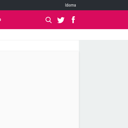
Idioma
O