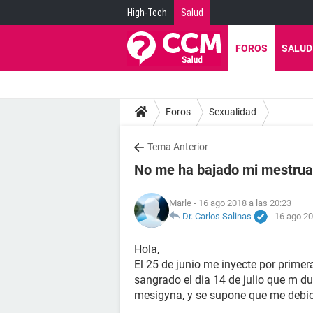
High-Tech
Salud
FOROS
SALUD
Foros
Sexualidad
Tema Anterior
No me ha bajado mi mestrua
Marle
- 16 ago 2018 a las 20:23
Dr. Carlos Salinas
-
16 ago 20
Hola,
El 25 de junio me inyecte por primer
sangrado el dia 14 de julio que m dur
mesigyna, y se supone que me debio