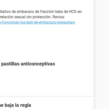
itativo de embarazo de fracción beta de HCG en
elación sexual sin protección. Revisa:
-funcionan-los-test-de-embarazo-preguntas-
pastillas anticonceptivas
 baja la regla