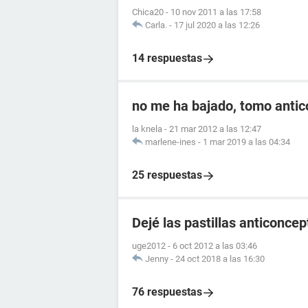
Chica20
-
10 nov 2011 a las 17:58
Carla.
-
17 jul 2020 a las 12:26
14 respuestas
no me ha bajado, tomo antic
la knela
-
21 mar 2012 a las 12:47
marlene-ines
-
1 mar 2019 a las 04:34
25 respuestas
Dejé las pastillas anticonce
uge2012
-
6 oct 2012 a las 03:46
Jenny
-
24 oct 2018 a las 16:30
76 respuestas