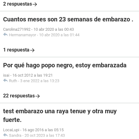
2 respuestas
Cuantos meses son 23 semanas de embarazo .
Carolina271992
-
10 abr 2020 a las 00:43
Hermanamayor
-
10 abr 2020 a las 01:44
1 respuesta
Por qué hago popo negro, estoy embarazada
isai
-
16 oct 2012 a las 19:21
Ruth
-
3 ene 2022 a las 13:23
22 respuestas
test embarazo una raya tenue y otra muy
fuerte.
LocaLupi
-
16 ago 2016 a las 05:15
Sandra
-
20 oct 2023 a las 17:43