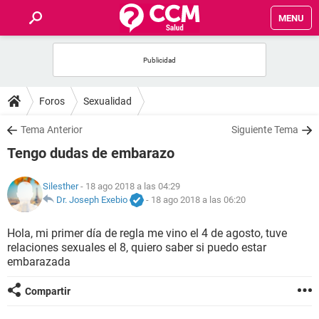
MENU
INICIO
FOROS
Foros
Sexualidad
SALUD
Tema Anterior
Siguiente Tema
Tengo dudas de embarazo
FAMILIA
Silesther
- 18 ago 2018 a las 04:29
NUTRICIÓN
Dr. Joseph Exebio
-
18 ago 2018 a las 06:20
Hola, mi primer día de regla me vino el 4 de agosto, tuve
BIENESTAR
relaciones sexuales el 8, quiero saber si puedo estar
embarazada
SEXUALIDAD
Compartir
GLOSARIO