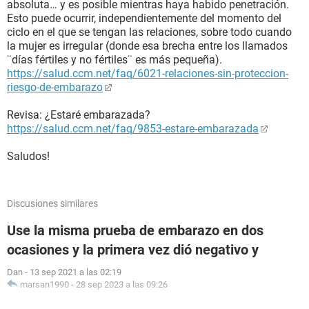
absoluta… y es posible mientras haya habido penetración.
Esto puede ocurrir, independientemente del momento del
ciclo en el que se tengan las relaciones, sobre todo cuando
la mujer es irregular (donde esa brecha entre los llamados
¨días fértiles y no fértiles¨ es más pequeña).
https://salud.ccm.net/faq/6021-relaciones-sin-proteccion-
riesgo-de-embarazo
Revisa: ¿Estaré embarazada?
https://salud.ccm.net/faq/9853-estare-embarazada
Saludos!
Discusiones similares
Use la misma prueba de embarazo en dos
ocasiones y la primera vez dió negativo y
Dan
-
13 sep 2021 a las 02:19
marsan1990
-
28 sep 2023 a las 09:26