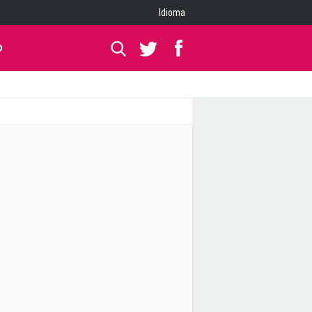
Idioma
O