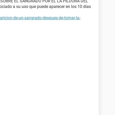
 SOBRE EL SANGRADO POR EL LA PILDORA DEL
ciado a su uso que puede aparecer en los 10 días
aricion-de-un-sangrado-despues-de-tomar-la-