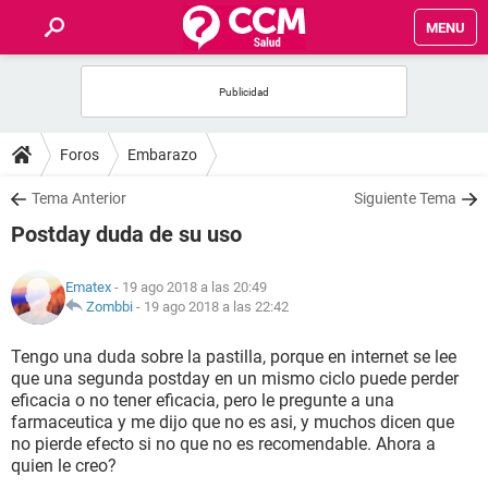
MENU
INICIO
FOROS
Foros
Embarazo
SALUD
Tema Anterior
Siguiente Tema
Postday duda de su uso
FAMILIA
Ematex
- 19 ago 2018 a las 20:49
NUTRICIÓN
Zombbi
-
19 ago 2018 a las 22:42
Tengo una duda sobre la pastilla, porque en internet se lee
BIENESTAR
que una segunda postday en un mismo ciclo puede perder
eficacia o no tener eficacia, pero le pregunte a una
SEXUALIDAD
farmaceutica y me dijo que no es asi, y muchos dicen que
no pierde efecto si no que no es recomendable. Ahora a
quien le creo?
GLOSARIO