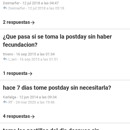
Deimarfer
-
12 jul 2018 a las 04:47
Deimarfer
-
12 jul 2018 a las 05:18
2 respuestas
¿Que pasa si se toma la postday sin haber
fecundacion?
trivero
-
16 sep 2015 a las 01:34
LJeri
-
16 sep 2015 a las 01:51
1 respuesta
hace 7 dias tome postday sin necesitarla?
Karlalga
-
12 jun 2014 a las 09:34
RT
-
24 mar 2020 a las 19:46
4 respuestas