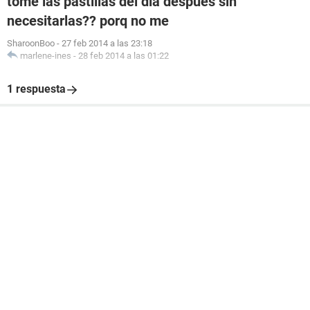
tome las pastillas del dia despues sin
necesitarlas?? porq no me
SharoonBoo
-
27 feb 2014 a las 23:18
marlene-ines
-
28 feb 2014 a las 01:22
1 respuesta