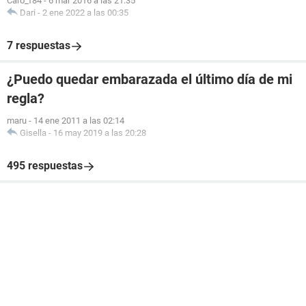
Caro_f84
-
6 mar 2016 a las 21:35
Dari
-
2 ene 2022 a las 00:35
7 respuestas
¿Puedo quedar embarazada el último día de mi
regla?
maru
-
14 ene 2011 a las 02:14
Gisella
-
16 may 2019 a las 20:28
495 respuestas