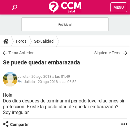
MENU
INICIO
FOROS
Foros
Sexualidad
SALUD
Tema Anterior
Siguiente Tema
Se puede quedar embarazada
FAMILIA
Julieta
- 20 ago 2018 a las 01:49
NUTRICIÓN
Julieta -
20 ago 2018 a las 06:52
Hola,
BIENESTAR
Dos días después de terminar mi período tuve relaciones sin
protección. Existe la posibilidad de quedar embarazada?
SEXUALIDAD
Soy irregular.
Compartir
GLOSARIO