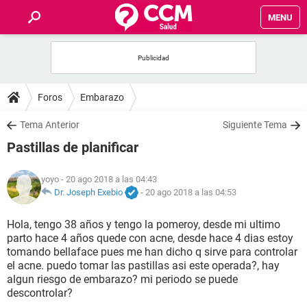
MENU
INICIO
FOROS
Foros
Embarazo
SALUD
Tema Anterior
Siguiente Tema
Pastillas de planificar
FAMILIA
yoyo
- 20 ago 2018 a las 04:43
NUTRICIÓN
Dr. Joseph Exebio
-
20 ago 2018 a las 04:53
Hola, tengo 38 años y tengo la pomeroy, desde mi ultimo
BIENESTAR
parto hace 4 años quede con acne, desde hace 4 dias estoy
tomando bellaface pues me han dicho q sirve para controlar
SEXUALIDAD
el acne. puedo tomar las pastillas asi este operada?, hay
algun riesgo de embarazo? mi periodo se puede
descontrolar?
GLOSARIO