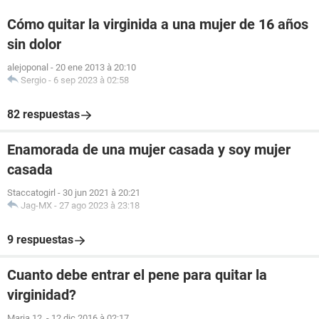
Cómo quitar la virginida a una mujer de 16 años
sin dolor
alejoponal
-
20 ene 2013 à 20:10
Sergio
-
6 sep 2023 à 02:58
82 respuestas
Enamorada de una mujer casada y soy mujer
casada
Staccatogirl
-
30 jun 2021 à 20:21
Jag-MX
-
27 ago 2023 à 23:18
9 respuestas
Cuanto debe entrar el pene para quitar la
virginidad?
Maria.12.
-
12 dic 2016 à 02:17