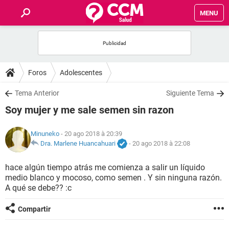
MENU
INICIO
FORUMS
Foros
Adolescentes
SALUD
Tema Anterior
Siguiente Tema
Soy mujer y me sale semen sin razon
FAMILIA
Minuneko
- 20 ago 2018 à 20:39
NUTRICIÓN
Dra. Marlene Huancahuari
-
20 ago 2018 à 22:08
hace algún tiempo atrás me comienza a salir un líquido
BIENESTAR
medio blanco y mocoso, como semen . Y sin ninguna razón.
A qué se debe?? :c
SEXUALIDAD
Compartir
GLOSARIO