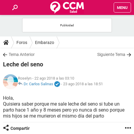
MENU
INICIO
FOROS
Foros
Embarazo
SALUD
Tema Anterior
Siguiente Tema
Leche del seno
FAMILIA
Roselyn
- 22 ago 2018 a las 03:10
NUTRICIÓN
Dr. Carlos Salinas
-
23 ago 2018 a las 18:51
Hola,
BIENESTAR
Quisiera saber porque me sale leche del seno si tube un
parto hace 1 año y 8 meses pero yo nunca di seno porque
SEXUALIDAD
mis hijos se me murieron el mismo día del parto
Compartir
GLOSARIO