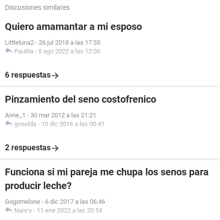
Discusiones similares
Quiero amamantar a mi esposo
Littleluna2
-
26 jul 2018 a las 17:55
Paulita
-
5 ago 2022 a las 12:00
6 respuestas
Pinzamiento del seno costofrenico
Anne_1
-
30 mar 2012 a las 21:21
griselda
-
10 dic 2016 a las 00:41
2 respuestas
Funciona si mi pareja me chupa los senos para
producir leche?
Gogomelone
-
6 dic 2017 a las 06:46
Nancy
-
11 ene 2022 a las 20:54