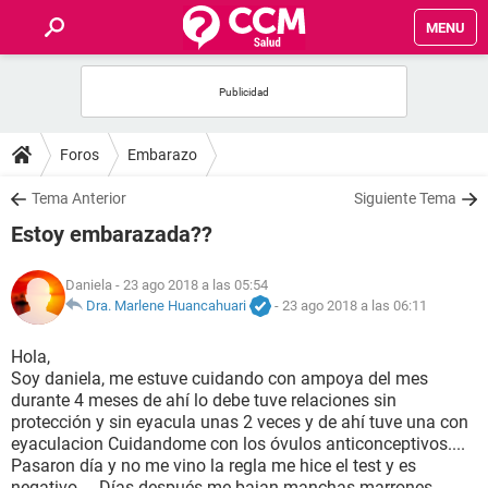
MENU
INICIO
FOROS
Foros
Embarazo
SALUD
Tema Anterior
Siguiente Tema
Estoy embarazada??
FAMILIA
Daniela
- 23 ago 2018 a las 05:54
NUTRICIÓN
Dra. Marlene Huancahuari
-
23 ago 2018 a las 06:11
Hola,
BIENESTAR
Soy daniela, me estuve cuidando con ampoya del mes
durante 4 meses de ahí lo debe tuve relaciones sin
SEXUALIDAD
protección y sin eyacula unas 2 veces y de ahí tuve una con
eyaculacion Cuidandome con los óvulos anticonceptivos....
Pasaron día y no me vino la regla me hice el test y es
GLOSARIO
negativo.... Días después me bajan manchas marrones