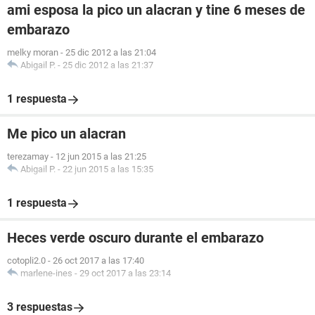
ami esposa la pico un alacran y tine 6 meses de
embarazo
melky moran
-
25 dic 2012 a las 21:04
Abigail P.
-
25 dic 2012 a las 21:37
1 respuesta
Me pico un alacran
terezamay
-
12 jun 2015 a las 21:25
Abigail P.
-
22 jun 2015 a las 15:35
1 respuesta
Heces verde oscuro durante el embarazo
cotopli2.0
-
26 oct 2017 a las 17:40
marlene-ines
-
29 oct 2017 a las 23:14
3 respuestas