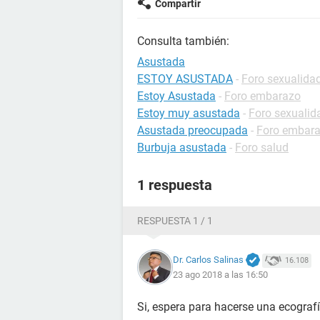
Compartir
Consulta también:
Asustada
ESTOY ASUSTADA
-
Foro sexualida
Estoy Asustada
-
Foro embarazo
Estoy muy asustada
-
Foro sexualid
Asustada preocupada
-
Foro embar
Burbuja asustada
-
Foro salud
1 respuesta
RESPUESTA 1 / 1
Dr. Carlos Salinas
16.108
23 ago 2018 a las 16:50
Si, espera para hacerse una ecografí