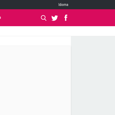
Idioma
O