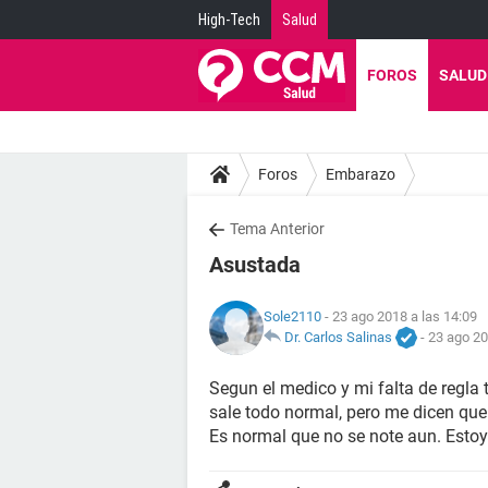
High-Tech
Salud
FOROS
SALUD
Foros
Embarazo
Tema Anterior
Asustada
Sole2110
- 23 ago 2018 a las 14:09
Dr. Carlos Salinas
-
23 ago 20
Segun el medico y mi falta de regla
sale todo normal, pero me dicen que
Es normal que no se note aun. Esto