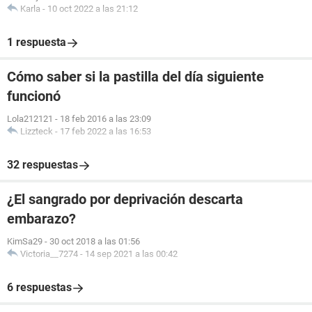
Karla
-
10 oct 2022 a las 21:12
1 respuesta
Cómo saber si la pastilla del día siguiente
funcionó
Lola212121
-
18 feb 2016 a las 23:09
Lizzteck
-
17 feb 2022 a las 16:53
32 respuestas
¿El sangrado por deprivación descarta
embarazo?
KimSa29
-
30 oct 2018 a las 01:56
Victoria__7274
-
14 sep 2021 a las 00:42
6 respuestas