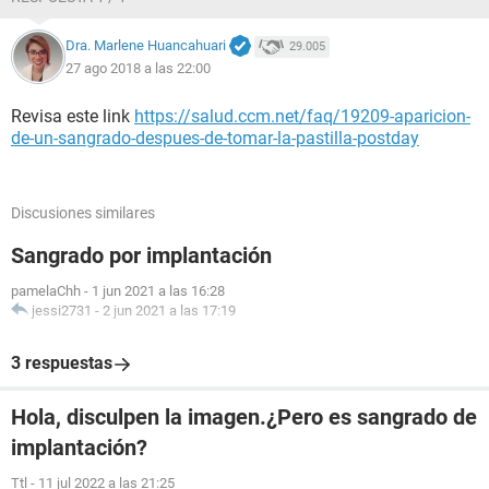
Dra. Marlene Huancahuari
29.005
27 ago 2018 a las 22:00
Revisa este link
https://salud.ccm.net/faq/19209-aparicion-
de-un-sangrado-despues-de-tomar-la-pastilla-postday
Discusiones similares
Sangrado por implantación
pamelaChh
-
1 jun 2021 a las 16:28
jessi2731
-
2 jun 2021 a las 17:19
3 respuestas
Hola, disculpen la imagen.¿Pero es sangrado de
implantación?
Ttl
-
11 jul 2022 a las 21:25