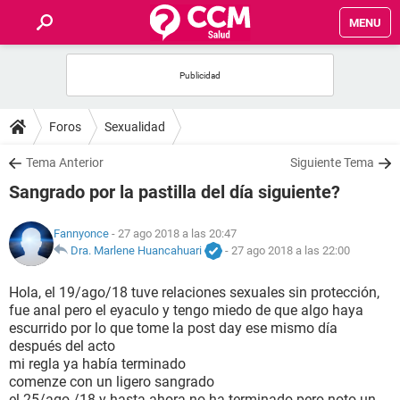
MENU
INICIO
FOROS
Foros
Sexualidad
SALUD
Tema Anterior
Siguiente Tema
Sangrado por la pastilla del día siguiente?
FAMILIA
Fannyonce
- 27 ago 2018 a las 20:47
NUTRICIÓN
Dra. Marlene Huancahuari
-
27 ago 2018 a las 22:00
Hola, el 19/ago/18 tuve relaciones sexuales sin protección,
BIENESTAR
fue anal pero el eyaculo y tengo miedo de que algo haya
escurrido por lo que tome la post day ese mismo día
SEXUALIDAD
después del acto
mi regla ya había terminado
comenze con un ligero sangrado
GLOSARIO
el 25/ago /18 y hasta ahora no ha terminado pero noto un