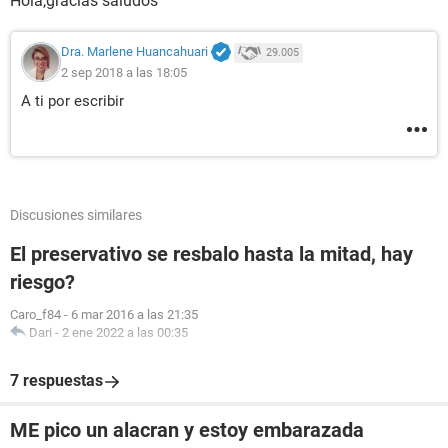
Hola,gracias saludos
Dra. Marlene Huancahuari
29.005
2 sep 2018 a las 18:05
A ti por escribir
Discusiones similares
El preservativo se resbalo hasta la mitad, hay
riesgo?
Caro_f84
-
6 mar 2016 a las 21:35
Dari
-
2 ene 2022 a las 00:35
7 respuestas
ME pico un alacran y estoy embarazada