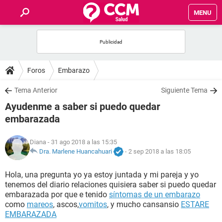
MENU
INICIO
FOROS
Foros
Embarazo
SALUD
Tema Anterior
Siguiente Tema
Ayudenme a saber si puedo quedar
FAMILIA
embarazada
NUTRICIÓN
Diana
- 31 ago 2018 a las 15:35
Dra. Marlene Huancahuari
-
2 sep 2018 a las 18:05
BIENESTAR
Hola, una pregunta yo ya estoy juntada y mi pareja y yo
tenemos del diario relaciones quisiera saber si puedo quedar
SEXUALIDAD
embarazada por que e tenido
síntomas de un embarazo
como
mareos
, ascos,
vomitos
, y mucho cansansio
ESTARE
EMBARAZADA
GLOSARIO