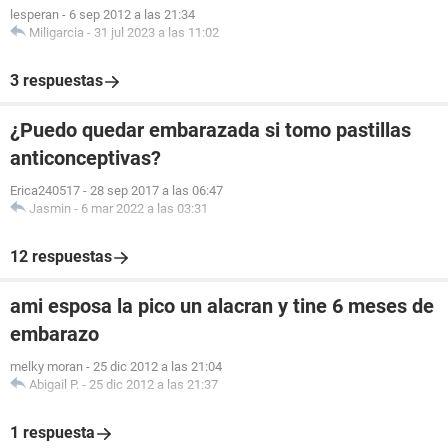
lesperan
-
6 sep 2012 a las 21:34
Miligarcia
-
31 jul 2023 a las 11:02
3 respuestas
¿Puedo quedar embarazada si tomo pastillas
anticonceptivas?
Erica240517
-
28 sep 2017 a las 06:47
Jasmin
-
6 mar 2022 a las 03:31
12 respuestas
ami esposa la pico un alacran y tine 6 meses de
embarazo
melky moran
-
25 dic 2012 a las 21:04
Abigail P.
-
25 dic 2012 a las 21:37
1 respuesta