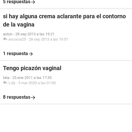
5 respuestas
si hay alguna crema aclarante para el contorno
de la vagina
astun
-
28 sep 2013 a las 19:21
escocia25
-
28 sep 2013 a las 19:57
1 respuesta
Tengo picazón vaginal
tata
-
25 ene 2011 a las 17:35
Loly
-
5 mar 2020 a las 01:00
8 respuestas