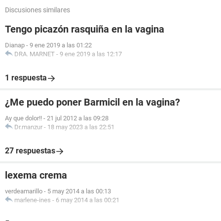
Discusiones similares
Tengo picazón rasquiña en la vagina
Dianap
-
9 ene 2019 a las 01:22
DRA. MARNET
-
9 ene 2019 a las 12:17
1 respuesta
¿Me puedo poner Barmicil en la vagina?
Ay que dolor!!
-
21 jul 2012 a las 09:28
Dr.manzur
-
18 may 2023 a las 22:51
27 respuestas
lexema crema
verdeamarillo
-
5 may 2014 a las 00:13
marlene-ines
-
6 may 2014 a las 00:21