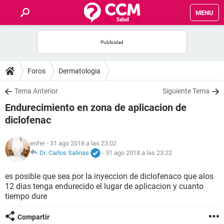
MENU
INICIO
FOROS
Foros
Dermatologia
SALUD
Tema Anterior
Siguiente Tema
Endurecimiento en zona de aplicacion de
FAMILIA
diclofenac
NUTRICIÓN
enfer
- 31 ago 2018 a las 23:02
Dr. Carlos Salinas
-
31 ago 2018 a las 23:22
BIENESTAR
es posible que sea por la inyeccion de diclofenaco que alos
12 dias tenga endurecido el lugar de aplicacion y cuanto
SEXUALIDAD
tiempo dure
GLOSARIO
Compartir