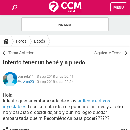
MENU
INICIO
FOROS
Foros
Bebés
SALUD
Tema Anterior
Siguiente Tema
Intento tener un bebé y n puedo
FAMILIA
Daniela11
- 3 sep 2018 a las 20:41
NUTRICIÓN
Aixa23
-
3 sep 2018 a las 22:34
Hola,
BIENESTAR
Intento quedar embarazada deje los
anticonceptivos
inyectables
Tube la mala idea de ponerme un mes y al otro
SEXUALIDAD
no y así asta q decidí dejarlo y aún no logró quedar
embarazada que m RecomiéndAn para poder??????
GLOSARIO