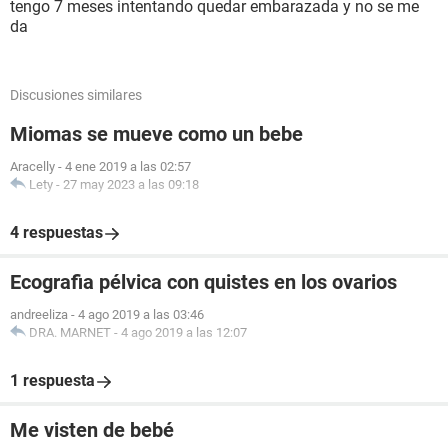
tengo 7 meses intentando quedar embarazada y no se me
da
Discusiones similares
Miomas se mueve como un bebe
Aracelly
-
4 ene 2019 a las 02:57
Lety
-
27 may 2023 a las 09:18
4 respuestas
Ecografia pélvica con quistes en los ovarios
andreeliza
-
4 ago 2019 a las 03:46
DRA. MARNET
-
4 ago 2019 a las 12:07
1 respuesta
Me visten de bebé