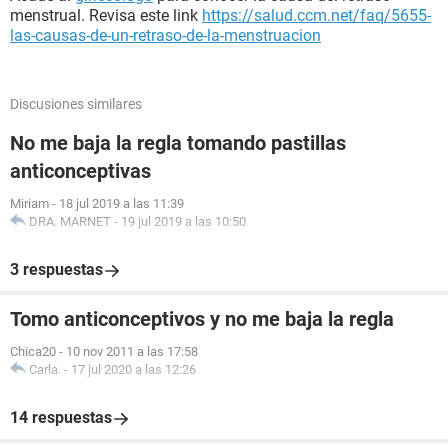
menstrual. Revisa este link
https://salud.ccm.net/faq/5655-
las-causas-de-un-retraso-de-la-menstruacion
Discusiones similares
No me baja la regla tomando pastillas
anticonceptivas
Miriam
-
18 jul 2019 a las 11:39
DRA. MARNET
-
19 jul 2019 a las 10:50
3 respuestas
Tomo anticonceptivos y no me baja la regla
Chica20
-
10 nov 2011 a las 17:58
Carla.
-
17 jul 2020 a las 12:26
14 respuestas