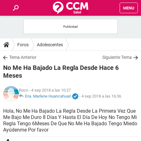
MENU
INICIO
FOROS
Foros
Adolescentes
SALUD
Tema Anterior
Siguiente Tema
No Me Ha Bajado La Regla Desde Hace 6
FAMILIA
Meses
NUTRICIÓN
Roco
- 4 sep 2018 a las 10:27
Dra. Marlene Huancahuari
-
4 sep 2018 a las 16:36
BIENESTAR
Hola, No Me Ha Bajado La Regla Desde La Primera Vez Que
Me Bajo Me Duro 8 Días Y Hasta El Día De Hoy No Tengo Mi
SEXUALIDAD
Regla Tengo 6Meses De Que No Me Ha Bajado Tengo Miedo
Ayúdenme Por favor
GLOSARIO