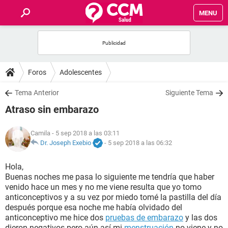
MENU
INICIO
FOROS
Foros
Adolescentes
SALUD
Tema Anterior
Siguiente Tema
Atraso sin embarazo
FAMILIA
Camila
- 5 sep 2018 a las 03:11
NUTRICIÓN
Dr. Joseph Exebio
-
5 sep 2018 a las 06:32
Hola,
BIENESTAR
Buenas noches me pasa lo siguiente me tendría que haber
venido hace un mes y no me viene resulta que yo tomo
SEXUALIDAD
anticonceptivos y a su vez por miedo tomé la pastilla del día
después porque esa noche me había olvidado del
anticonceptivo me hice dos
pruebas de embarazo
y las dos
GLOSARIO
dieron negativos pero aún así mi
menstruación
no viene y no