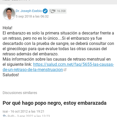
Dr. Joseph Exebio
16.358
5 sep 2018 a las 06:32
Hola!
El embarazo es solo la primera situación a descartar frente a
un retraso, pero no es lo único....Si el embarazo ya fue
descartado con la prueba de sangre, se deberá consultar con
el ginecólogo para que evalue todas las otras causas del
retraso además del embarazo.
Más información sobre las causas de retraso menstrual en
el siguiente link:
https://salud.ccm.net/faq/5655-las-causas-
de-un-retraso-de-la-menstruacion
Saludos!
Discusiones similares
Por qué hago popo negro, estoy embarazada
isai
-
16 oct 2012 a las 19:21
Ruth
-
3 ene 2022 a las 13:23