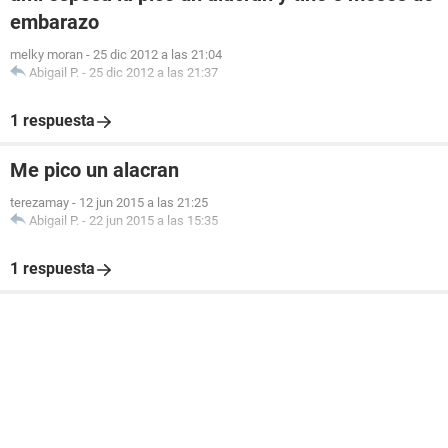
embarazo
melky moran
-
25 dic 2012 a las 21:04
Abigail P.
-
25 dic 2012 a las 21:37
1 respuesta
Me pico un alacran
terezamay
-
12 jun 2015 a las 21:25
Abigail P.
-
22 jun 2015 a las 15:35
1 respuesta