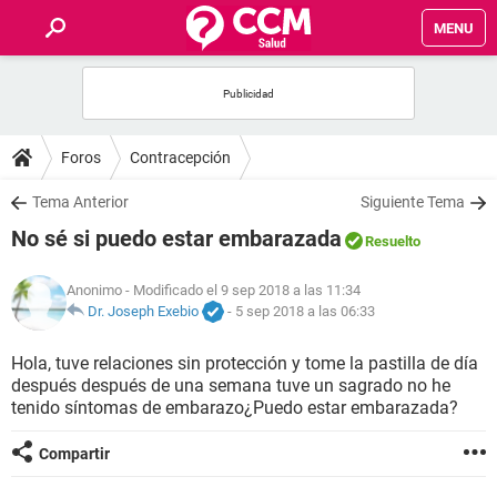
MENU
INICIO
FOROS
Foros
Contracepción
SALUD
Tema Anterior
Siguiente Tema
No sé si puedo estar embarazada
Resuelto
FAMILIA
Anonimo
- Modificado el 9 sep 2018 a las 11:34
NUTRICIÓN
Dr. Joseph Exebio
-
5 sep 2018 a las 06:33
Hola, tuve relaciones sin protección y tome la pastilla de día
BIENESTAR
después después de una semana tuve un sagrado no he
tenido síntomas de embarazo¿Puedo estar embarazada?
SEXUALIDAD
Compartir
GLOSARIO