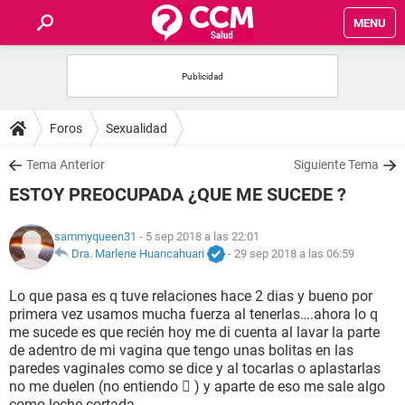
MENU
INICIO
FOROS
Foros
Sexualidad
SALUD
Tema Anterior
Siguiente Tema
ESTOY PREOCUPADA ¿QUE ME SUCEDE ?
FAMILIA
sammyqueen31
- 5 sep 2018 a las 22:01
NUTRICIÓN
Dra. Marlene Huancahuari
-
29 sep 2018 a las 06:59
Lo que pasa es q tuve relaciones hace 2 dias y bueno por
BIENESTAR
primera vez usamos mucha fuerza al tenerlas….ahora lo q
me sucede es que recién hoy me di cuenta al lavar la parte
SEXUALIDAD
de adentro de mi vagina que tengo unas bolitas en las
paredes vaginales como se dice y al tocarlas o aplastarlas
no me duelen (no entiendo  ) y aparte de eso me sale algo
GLOSARIO
como leche cortada