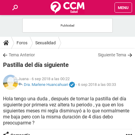
MENU
INICIO
FOROS
Foros
Sexualidad
SALUD
Tema Anterior
Siguiente Tema
Pastilla del día siguiente
FAMILIA
Juana
- 6 sep 2018 a las 00:22
NUTRICIÓN
Dra. Marlene Huancahuari
-
6 sep 2018 a las 00:33
Hola tengo una duda , después de tomar la pastilla del día
BIENESTAR
siguiente por primera vez altera tu periodo , ya que en los
siguientes meses mi regla disminuyó a lo que normalmente
SEXUALIDAD
me baja pero con la misma duración de 4 días debo
preocuparme ?
GLOSARIO