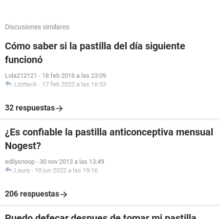
Discusiones similares
Cómo saber si la pastilla del día siguiente
funcionó
Lola212121
-
18 feb 2016 a las 23:09
Lizzteck
-
17 feb 2022 a las 16:53
32 respuestas
¿Es confiable la pastilla anticonceptiva mensual
Nogest?
edilysnoop
-
30 nov 2013 a las 13:49
Laura
-
10 jun 2022 a las 19:16
206 respuestas
Puedo defecar despues de tomar mi pastilla