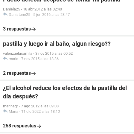
Daniela25
-
18 abr 2012 a las 02:40
Danistone25
-
5 jun 2016 a las 23:47
3 respuestas
pastilla y luego ir al baño, algun riesgo??
valenzuelacamila
-
3 nov 2015 a las 00:52
maria
-
7 nov 2015 a las 18:36
2 respuestas
¿El alcohol reduce los efectos de la pastilla del
día después?
marinagr
-
7 ago 2012 a las 09:08
Maria
-
11 dic 2022 a las 18:10
258 respuestas