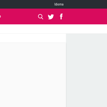
Idioma
O