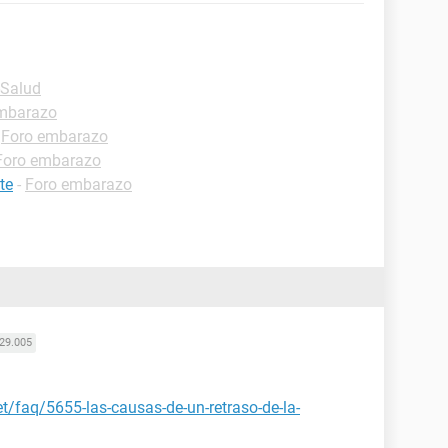
-Salud
mbarazo
-
Foro embarazo
Foro embarazo
te
-
Foro embarazo
29.005
t/faq/5655-las-causas-de-un-retraso-de-la-