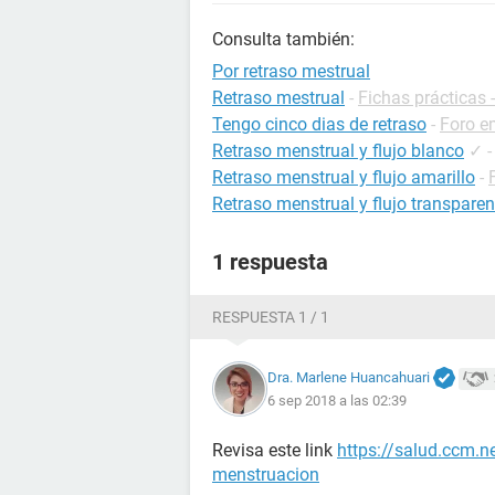
Consulta también:
Por retraso mestrual
Retraso mestrual
-
Fichas prácticas 
Tengo cinco dias de retraso
-
Foro e
Retraso menstrual y flujo blanco
✓
Retraso menstrual y flujo amarillo
-
Retraso menstrual y flujo transparen
1 respuesta
RESPUESTA 1 / 1
Dra. Marlene Huancahuari
6 sep 2018 a las 02:39
Revisa este link
https://salud.ccm.ne
menstruacion