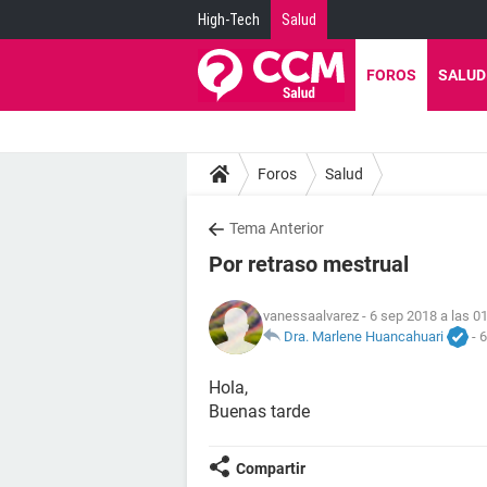
High-Tech
Salud
FOROS
SALUD
Foros
Salud
Tema Anterior
Por retraso mestrual
vanessaalvarez
- 6 sep 2018 a las 0
Dra. Marlene Huancahuari
-
6
Hola,
Buenas tarde
Compartir