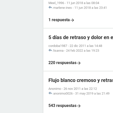
Meel_1996
-
11 jun 2018 a las 08:04
marlene-ines
-
11 jun 2018 a las 23:41
1 respuesta
5 días de retraso y dolor en e
cordoba1987
-
22 dic 2011 a las 14:48
lisanna
-
24 feb 2022 a las 19:23
220 respuestas
Flujo blanco cremoso y retr
Anonimo
-
26 nov 2011 a las 22:12
anonimo0026
-
31 may 2019 a las 21:49
543 respuestas