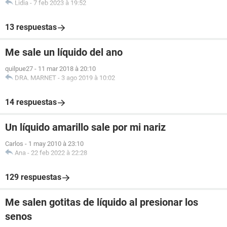
Lidia
-
7 feb 2023 à 19:52
13 respuestas
Me sale un líquido del ano
quilpue27
-
11 mar 2018 à 20:10
DRA. MARNET
-
3 ago 2019 à 10:02
14 respuestas
Un líquido amarillo sale por mi nariz
Carlos
-
1 may 2010 à 23:10
Ana
-
22 feb 2022 à 22:28
129 respuestas
Me salen gotitas de líquido al presionar los
senos