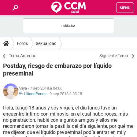
MENU
INICIO
FORUMS
Foros
Sexualidad
SALUD
Tema Anterior
Siguiente Tema
Postday, riesgo de embarazo por líquido
FAMILIA
preseminal
NUTRICIÓN
Anya
- 7 sep 2018 à 04:06
LilianaPonce
-
9 sep 2018 à 03:15
BIENESTAR
Hola, tengo 18 años y soy virgen, el día lunes tuve un
encuentro íntimo con mi novio, en el cual hubo roces, más
SEXUALIDAD
no penetracion, hablé con algunos amigos y ellos me
recomendaron tomar la pastilla del día siguiente, por qué me
me dijeron que el líquido pre seminal podía entrar en mi y
GLOSARIO