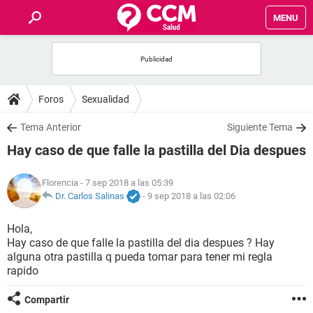
MENU
INICIO
FOROS
Foros
Sexualidad
SALUD
Tema Anterior
Siguiente Tema
Hay caso de que falle la pastilla del Dia despues
FAMILIA
Florencia
- 7 sep 2018 a las 05:39
NUTRICIÓN
Dr. Carlos Salinas
-
9 sep 2018 a las 02:06
Hola,
BIENESTAR
Hay caso de que falle la pastilla del dia despues ? Hay
alguna otra pastilla q pueda tomar para tener mi regla
SEXUALIDAD
rapido
Compartir
GLOSARIO