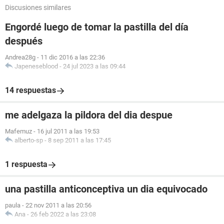
Discusiones similares
Engordé luego de tomar la pastilla del día
después
Andrea28g
-
11 dic 2016 a las 22:36
Japeneseblood
-
24 jul 2023 a las 09:44
14 respuestas
me adelgaza la pildora del dia despue
Mafemuz
-
16 jul 2011 a las 19:53
alberto-sp
-
8 sep 2011 a las 17:45
1 respuesta
una pastilla anticonceptiva un dia equivocado
paula
-
22 nov 2011 a las 20:56
Ana
-
26 feb 2022 a las 23:08