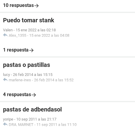
10 respuestas
Puedo tomar stank
Valen
-
15 ene 2022 a las 02:18
Alex_1355
-
15 ene 2022 a las 04:08
1 respuesta
pastas o pastillas
lucy
-
26 feb 2014 a las 15:15
marlene-ines
-
26 feb 2014 a las 15:52
4 respuestas
pastas de adbendasol
yoripe
-
10 sep 2011 a las 21:17
DRA. MARNET
-
11 sep 2011 a las 11:10