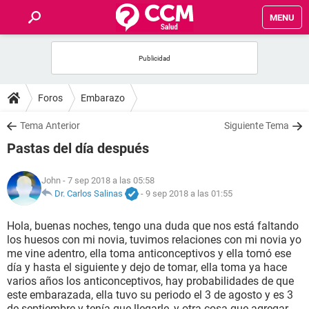
MENU
INICIO
FOROS
Foros
Embarazo
SALUD
Tema Anterior
Siguiente Tema
Pastas del día después
FAMILIA
John
- 7 sep 2018 a las 05:58
NUTRICIÓN
Dr. Carlos Salinas
-
9 sep 2018 a las 01:55
Hola, buenas noches, tengo una duda que nos está faltando
BIENESTAR
los huesos con mi novia, tuvimos relaciones con mi novia yo
me vine adentro, ella toma anticonceptivos y ella tomó ese
SEXUALIDAD
día y hasta el siguiente y dejo de tomar, ella toma ya hace
varios años los anticonceptivos, hay probabilidades de que
este embarazada, ella tuvo su periodo el 3 de agosto y es 3
GLOSARIO
de septiembre y tenía que llegarle, y otra cosa que agregar,