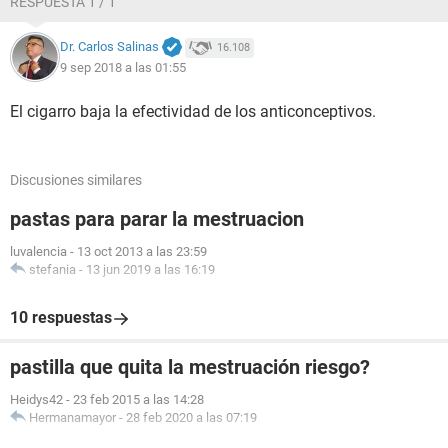
RESPUESTA 1 / 1
Dr. Carlos Salinas
16.108
9 sep 2018 a las 01:55
El cigarro baja la efectividad de los anticonceptivos.
Discusiones similares
pastas para parar la mestruacion
luvalencia
-
13 oct 2013 a las 23:59
stefania
-
13 jun 2019 a las 16:19
10 respuestas
pastilla que quita la mestruación riesgo?
Heidys42
-
23 feb 2015 a las 14:28
Hermanamayor
-
28 feb 2020 a las 07:19