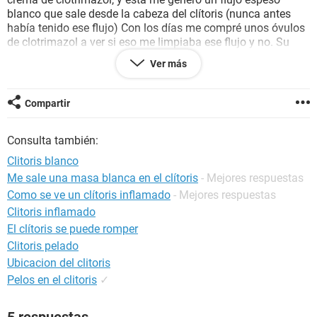
blanco que sale desde la cabeza del clítoris (nunca antes
había tenido ese flujo) Con los días me compré unos óvulos
de clotrimazol a ver si eso me limpiaba ese flujo y no. Su
olor no me molestaba, después empecé a tener relaciones
Ver más
con mi novio y lo único malo era que siempre me inflamada
pero eso siempre me ha pasado desde que tengo uso de
razón. Todo normal. Terminamos y hace poco conocí a una
Compartir
chica y Pues tuvimos relaciones, desde ahí mi flujo vaginal
huele muy mal Y para ser sincera su vagina apestaba pero
Consulta también:
exageradamente... Y después me entero de que la chica es
algo promiscua. Me preocupa el olor.. Me hice un lavado
Clitoris blanco
vaginal hoy de vinagre y bicarbonato. Tengo 23 años.
Me sale una masa blanca en el clítoris
- Mejores respuestas
Como se ve un clítoris inflamado
- Mejores respuestas
Gracias
Clitoris inflamado
El clítoris se puede romper
Clitoris pelado
Ubicacion del clitoris
Pelos en el clitoris
✓