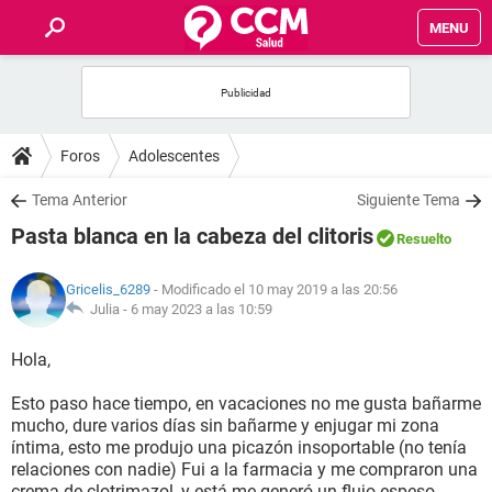
MENU
INICIO
FOROS
Foros
Adolescentes
SALUD
Tema Anterior
Siguiente Tema
Pasta blanca en la cabeza del clitoris
Resuelto
FAMILIA
Gricelis_6289
- Modificado el 10 may 2019 a las 20:56
NUTRICIÓN
Julia -
6 may 2023 a las 10:59
Hola,
BIENESTAR
Esto paso hace tiempo, en vacaciones no me gusta bañarme
SEXUALIDAD
mucho, dure varios días sin bañarme y enjugar mi zona
íntima, esto me produjo una picazón insoportable (no tenía
relaciones con nadie) Fui a la farmacia y me compraron una
GLOSARIO
crema de clotrimazol, y está me generó un flujo espeso