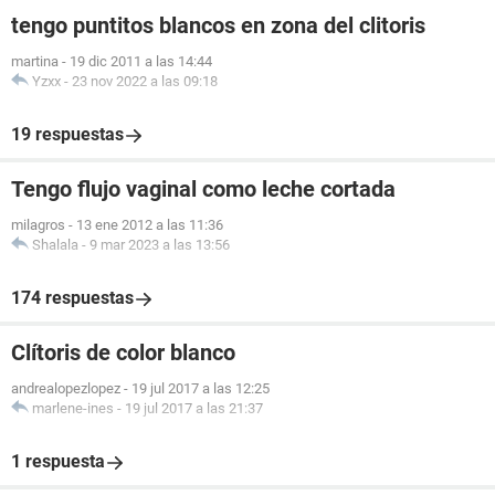
tengo puntitos blancos en zona del clitoris
martina
-
19 dic 2011 a las 14:44
Yzxx
-
23 nov 2022 a las 09:18
19 respuestas
Tengo flujo vaginal como leche cortada
milagros
-
13 ene 2012 a las 11:36
Shalala
-
9 mar 2023 a las 13:56
174 respuestas
Clítoris de color blanco
andrealopezlopez
-
19 jul 2017 a las 12:25
marlene-ines
-
19 jul 2017 a las 21:37
1 respuesta