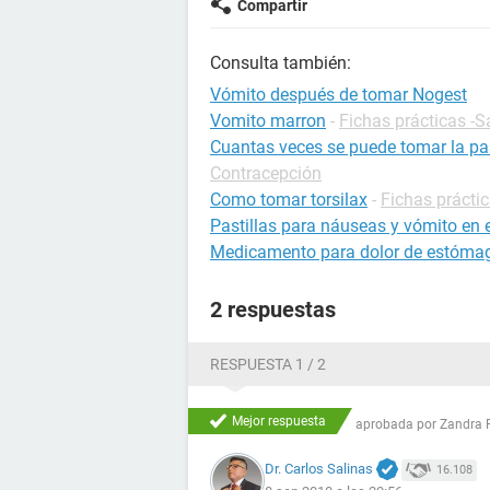
Compartir
Consulta también:
Vómito después de tomar Nogest
Vomito marron
-
Fichas prácticas -S
Cuantas veces se puede tomar la pas
Contracepción
Como tomar torsilax
-
Fichas prácti
Pastillas para náuseas y vómito en
Medicamento para dolor de estóma
2 respuestas
RESPUESTA 1 / 2
Mejor respuesta
aprobada por
Zandra 
Dr. Carlos Salinas
16.108