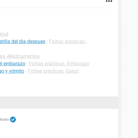
alud
tilla del dia despues
-
Fichas prácticas -
cas -Medicamentos
 el embarazo
-
Fichas prácticas -Embarazo
go y vómito
-
Fichas prácticas -Salud
Rivera