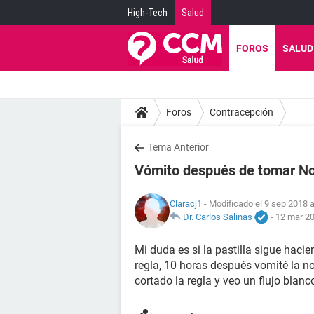
High-Tech
Salud
FOROS
SALUD
Foros
Contracepción
Tema Anterior
Vómito después de tomar N
Claracj1
- Modificado el 9 sep 2018 a
Dr. Carlos Salinas
-
12 mar 20
Mi duda es si la pastilla sigue haci
regla, 10 horas después vomité la n
cortado la regla y veo un flujo blanc