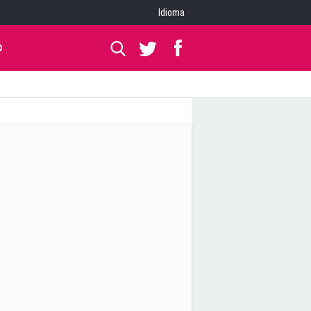
Idioma
O