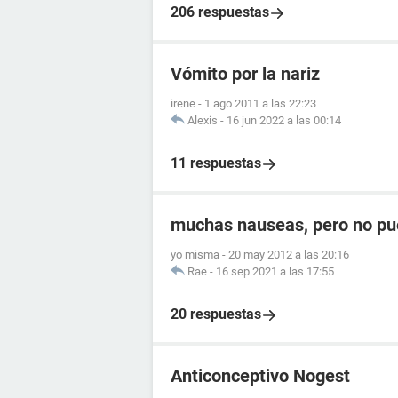
206 respuestas
Vómito por la nariz
irene
-
1 ago 2011 a las 22:23
Alexis
-
16 jun 2022 a las 00:14
11 respuestas
muchas nauseas, pero no pu
yo misma
-
20 may 2012 a las 20:16
Rae
-
16 sep 2021 a las 17:55
20 respuestas
Anticonceptivo Nogest