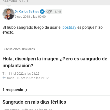
RESPUESTA 1 / 1
Dr. Carlos Salinas
16.108
9 sep 2018 a las 00:00
SI hubo sangrado luego de usar el
postday
es porque hizo
efecto.
Discusiones similares
Hola, disculpen la imagen.¿Pero es sangrado de
implantación?
Ttl
-
11 jul 2022 a las 21:25
Karla
-
10 oct 2022 a las 21:12
1 respuesta
Sangrado en mis días fértiles
Dayanamort
-
8 dic 2021 a las 05:44