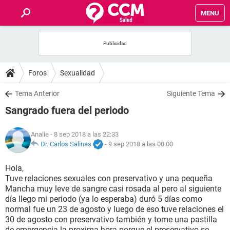
MENU
INICIO
FOROS
Foros
Sexualidad
SALUD
Tema Anterior
Siguiente Tema
Sangrado fuera del periodo
FAMILIA
Analie
- 8 sep 2018 a las 22:33
NUTRICIÓN
Dr. Carlos Salinas
-
9 sep 2018 a las 00:00
Hola,
BIENESTAR
Tuve relaciones sexuales con preservativo y una pequeña
Mancha muy leve de sangre casi rosada al pero al siguiente
SEXUALIDAD
día llego mi periodo (ya lo esperaba) duró 5 días como
normal fue un 23 de agosto y luego de eso tuve relaciones el
30 de agosto con preservativo también y tome una pastilla
GLOSARIO
de emergencia la proxima hora porque el preservativo se