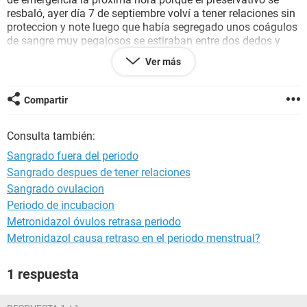
resbaló, ayer día 7 de septiembre volví a tener relaciones sin
proteccion y note luego que había segregado unos coágulos
de sangre muy pegajosos se estiraban entre dos dedos y
aun sigo sangrando pero un sangrado leve y aveces
Ver más
pequeñitos coágulos aún
Soy super regular mi periodo deberia llegar el 19 de
septiembre así que se que no es mi regla
Compartir
El sangrado es leve, muy leve rojo casi transparente pero
estoy preocupada a qué se debe ?
Consulta también:
Sangrado fuera del periodo
Sangrado despues de tener relaciones
Sangrado ovulacion
Periodo de incubacion
Metronidazol óvulos retrasa periodo
Metronidazol causa retraso en el periodo menstrual?
1 respuesta