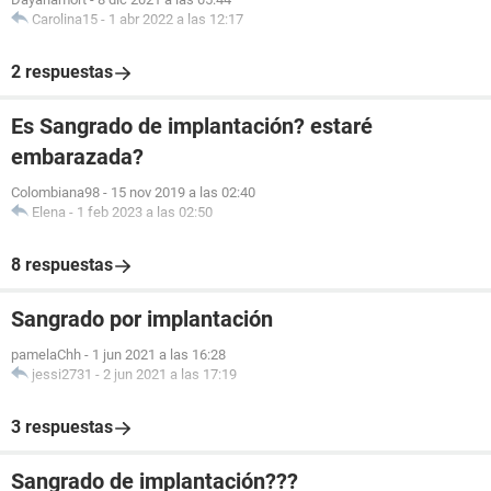
Carolina15
-
1 abr 2022 a las 12:17
2 respuestas
Es Sangrado de implantación? estaré
embarazada?
Colombiana98
-
15 nov 2019 a las 02:40
Elena
-
1 feb 2023 a las 02:50
8 respuestas
Sangrado por implantación
pamelaChh
-
1 jun 2021 a las 16:28
jessi2731
-
2 jun 2021 a las 17:19
3 respuestas
Sangrado de implantación???