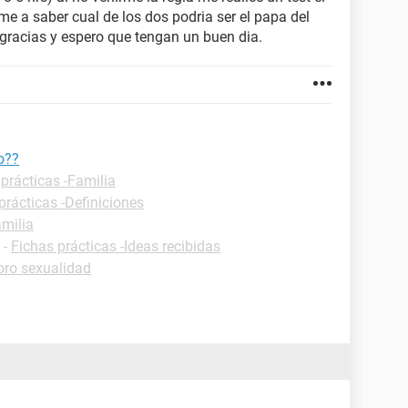
e a saber cual de los dos podria ser el papa del
racias y espero que tengan un buen dia.
o??
prácticas -Familia
prácticas -Definiciones
amilia
-
Fichas prácticas -Ideas recibidas
oro sexualidad