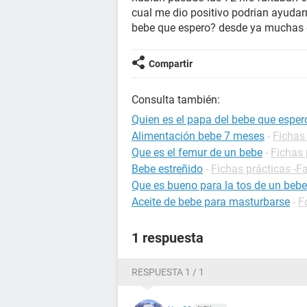
cual me dio positivo podrian ayudarm
bebe que espero? desde ya muchas g
Compartir
Consulta también:
Quien es el papa del bebe que esper
Alimentación bebe 7 meses
-
Fichas 
Que es el femur de un bebe
-
Fichas 
Bebe estreñido
-
Fichas prácticas -F
Que es bueno para la tos de un bebe
Aceite de bebe para masturbarse
-
F
1 respuesta
RESPUESTA 1 / 1