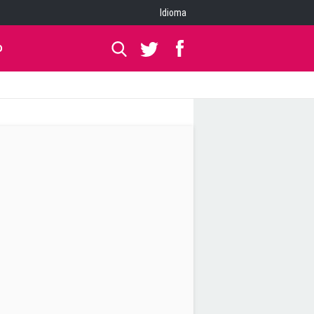
Idioma
O