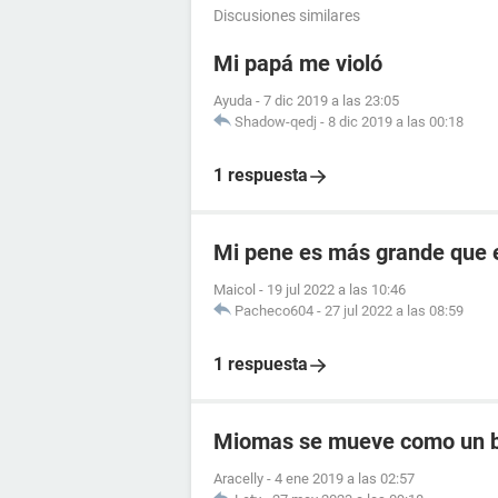
Discusiones similares
Mi papá me violó
Ayuda
-
7 dic 2019 a las 23:05
Shadow-qedj
-
8 dic 2019 a las 00:18
1 respuesta
Mi pene es más grande que 
Maicol
-
19 jul 2022 a las 10:46
Pacheco604
-
27 jul 2022 a las 08:59
1 respuesta
Miomas se mueve como un 
Aracelly
-
4 ene 2019 a las 02:57