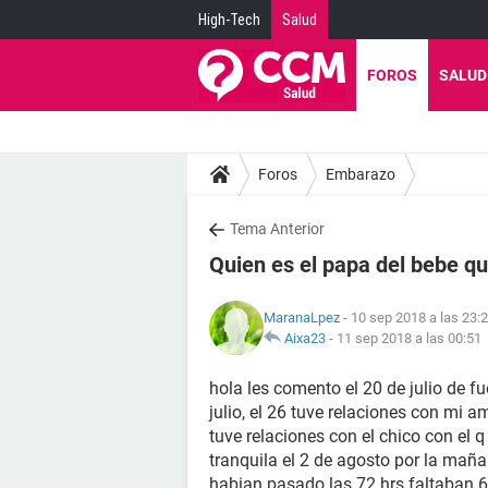
High-Tech
Salud
FOROS
SALUD
Foros
Embarazo
Tema Anterior
Quien es el papa del bebe q
MaranaLpez
- 10 sep 2018 a las 23:
Aixa23
-
11 sep 2018 a las 00:51
hola les comento el 20 de julio de f
julio, el 26 tuve relaciones con mi am
tuve relaciones con el chico con el q 
tranquila el 2 de agosto por la mañ
habian pasado las 72 hrs faltaban 6 o