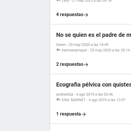
Lety
-
27 may 2023 a las 09:18
4 respuestas
No se quien es el padre de mi
Karen
-
25 may 2020 a las 16:49
Hermanamayor
-
25 may 2020 a las 20:14
2 respuestas
Ecografia pélvica con quistes
andreeliza
-
4 ago 2019 a las 03:46
DRA. MARNET
-
4 ago 2019 a las 12:07
1 respuesta