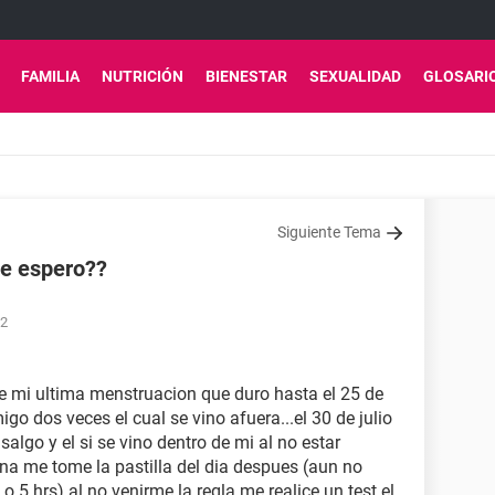
FAMILIA
NUTRICIÓN
BIENESTAR
SEXUALIDAD
GLOSARI
Siguiente Tema
ue espero??
22
ue mi ultima menstruacion que duro hasta el 25 de
igo dos veces el cual se vino afuera...el 30 de julio
salgo y el si se vino dentro de mi al no estar
ana me tome la pastilla del dia despues (aun no
 5 hrs) al no venirme la regla me realice un test el