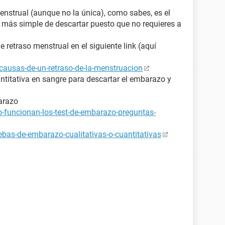
enstrual (aunque no la única), como sabes, es el
y más simple de descartar puesto que no requieres a
retraso menstrual en el siguiente link (aquí
causas-de-un-retraso-de-la-menstruacion
ntitativa en sangre para descartar el embarazo y
arazo
-funcionan-los-test-de-embarazo-preguntas-
bas-de-embarazo-cualitativas-o-cuantitativas