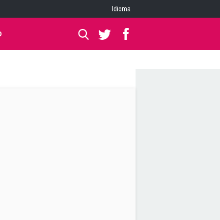
Idioma
O