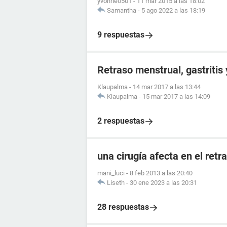
yvonne0501
-
11 mar 2015 a las 18:02
Samantha
-
5 ago 2022 a las 18:19
9 respuestas
Retraso menstrual, gastritis
Klaupalma
-
14 mar 2017 a las 13:44
Klaupalma
-
15 mar 2017 a las 14:09
2 respuestas
una cirugía afecta en el ret
mani_luci
-
8 feb 2013 a las 20:40
Liseth
-
30 ene 2023 a las 20:31
28 respuestas