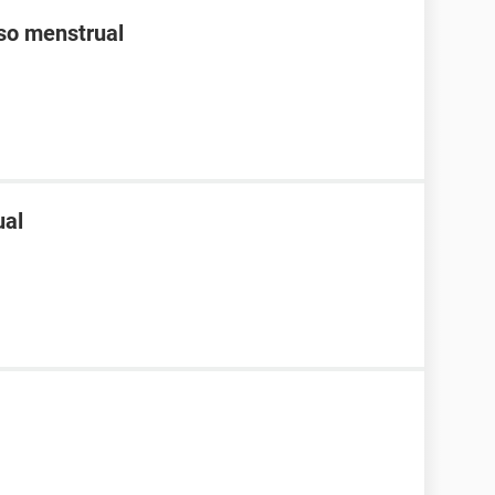
aso menstrual
ual