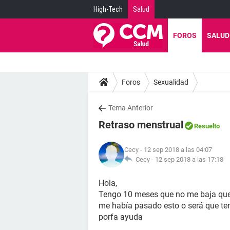
High-Tech
Salud
FOROS
SALUD
Foros
Sexualidad
Tema Anterior
Retraso menstrual
Resuelto
Cecy
- 12 sep 2018 a las 04:07
Cecy -
12 sep 2018 a las 17:18
Hola,
Tengo 10 meses que no me baja que
me había pasado esto o será que ten
porfa ayuda