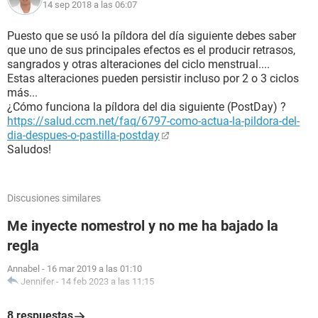
14 sep 2018 a las 06:07
Puesto que se usó la píldora del día siguiente debes saber
que uno de sus principales efectos es el producir retrasos,
sangrados y otras alteraciones del ciclo menstrual....
Estas alteraciones pueden persistir incluso por 2 o 3 ciclos
más...
¿Cómo funciona la píldora del dia siguiente (PostDay) ?
https://salud.ccm.net/faq/6797-como-actua-la-pildora-del-
dia-despues-o-pastilla-postday
Saludos!
Discusiones similares
Me inyecte nomestrol y no me ha bajado la
regla
Annabel
-
16 mar 2019 a las 01:10
Jennifer
-
14 feb 2023 a las 11:15
8 respuestas