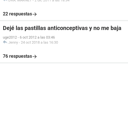
DRA. MARNET
-
2 dic 2011 a las 18:34
22 respuestas
Dejé las pastillas anticonceptivas y no me baja
uge2012
-
6 oct 2012 a las 03:46
Jenny
-
24 oct 2018 a las 16:30
76 respuestas