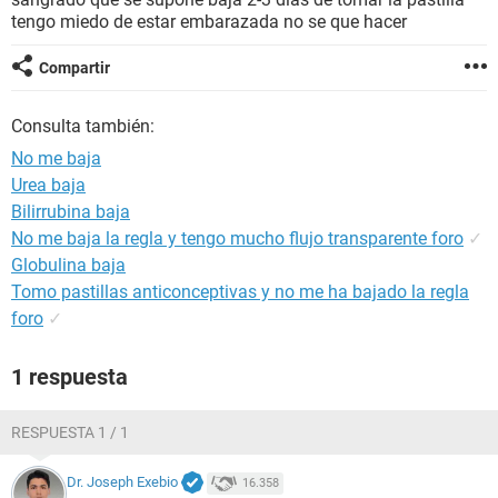
tengo miedo de estar embarazada no se que hacer
Compartir
Consulta también:
No me baja
Urea baja
Bilirrubina baja
No me baja la regla y tengo mucho flujo transparente foro
✓
Globulina baja
Tomo pastillas anticonceptivas y no me ha bajado la regla
foro
✓
1 respuesta
RESPUESTA 1 / 1
Dr. Joseph Exebio
16.358