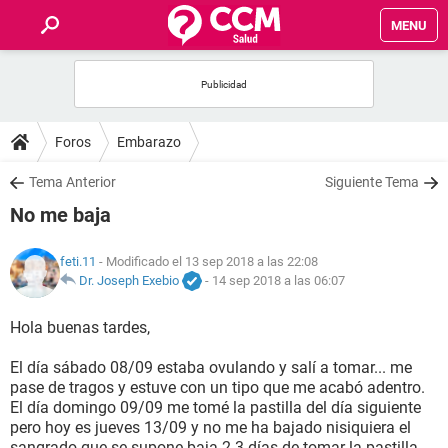
MENU
INICIO
FOROS
Foros
Embarazo
SALUD
Tema Anterior
Siguiente Tema
No me baja
FAMILIA
feti.11
- Modificado el 13 sep 2018 a las 22:08
NUTRICIÓN
Dr. Joseph Exebio
-
14 sep 2018 a las 06:07
Hola buenas tardes,
BIENESTAR
El día sábado 08/09 estaba ovulando y salí a tomar... me
SEXUALIDAD
pase de tragos y estuve con un tipo que me acabó adentro.
El día domingo 09/09 me tomé la pastilla del día siguiente
pero hoy es jueves 13/09 y no me ha bajado nisiquiera el
GLOSARIO
sangrado que se supone baja 2-3 días de tomar la pastilla