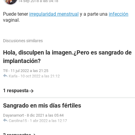
14 sep 2018 a las 04:18
Puede tener
irregularidad menstrual
y a parte una
infección
vaginal.
Discusiones similares
Hola, disculpen la imagen.¿Pero es sangrado de
implantación?
Ttl
-
11 jul 2022 a las 21:25
Karla
-
10 oct 2022 a las 21:12
1 respuesta
Sangrado en mis días fértiles
Dayanamort
-
8 dic 2021 a las 05:44
Carolina15
-
1 abr 2022 a las 12:17