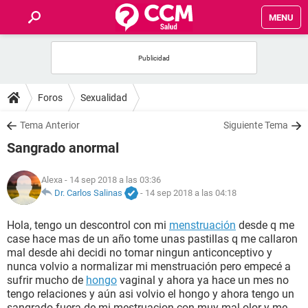
MENU
INICIO
FOROS
Foros
Sexualidad
SALUD
Tema Anterior
Siguiente Tema
Sangrado anormal
FAMILIA
Alexa
- 14 sep 2018 a las 03:36
NUTRICIÓN
Dr. Carlos Salinas
-
14 sep 2018 a las 04:18
Hola, tengo un descontrol con mi
menstruación
desde q me
BIENESTAR
case hace mas de un año tome unas pastillas q me callaron
mal desde ahi decidi no tomar ningun anticonceptivo y
SEXUALIDAD
nunca volvio a normalizar mi menstruación pero empecé a
sufrir mucho de
hongo
vaginal y ahora ya hace un mes no
tengo relaciones y aún asi volvio el hongo y ahora tengo un
GLOSARIO
sangrado fuera de mi mestruacion con muy mal olor y me