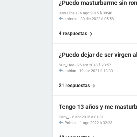
¿Puedo masturbarme sin romp
jess17bau
-
6 ago 2015 à 09:46
antonio
-
30 dic 2022 à 05:58
4 respuestas
¿Puedo dejar de ser virgen 
Sun_Hee
-
25 abr 2018 à 23:57
sabian
-
19 abr 2021 à 13:39
21 respuestas
Tengo 13 años y me masturb
Carly_
-
6 abr 2015 à 01:31
Patrick
-
1 ago 2022 à 02:23