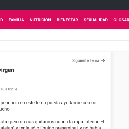
UD
FAMILIA
NUTRICIÓN
BIENESTAR
SEXUALIDAD
GLOSAR
Siguiente Tema
irgen
18 à 03:14
xperiencia en este tema pueda ayudarme con mi
mucho.
otro pero no nos quitamos nunca la ropa interior. Él
letas) y tenía sólo líquido preseminal, y no había