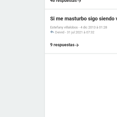
48 respuestas
Si me masturbo sigo siendo 
Estefany villalobos
-
4 dic 2013 à 01:28
Deivid
-
31 jul 2021 à 07:32
9 respuestas