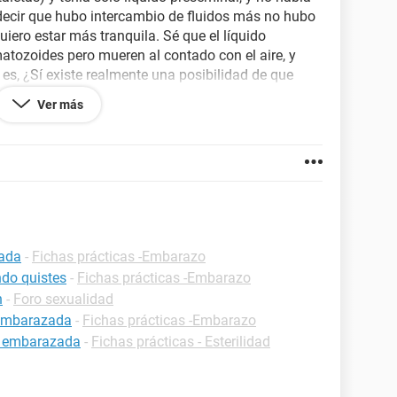
decir que hubo intercambio de fluidos más no hubo
iero estar más tranquila. Sé que el líquido
tozoides pero mueren al contado con el aire, y
 es, ¿Sí existe realmente una posibilidad de que
Ver más
ias.
zada
-
Fichas prácticas -Embarazo
do quistes
-
Fichas prácticas -Embarazo
n
-
Foro sexualidad
 embarazada
-
Fichas prácticas -Embarazo
r embarazada
-
Fichas prácticas - Esterilidad