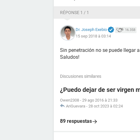
RÉPONSE 1 / 1
Dr. Joseph Exebio
16.358
15 sep 2018 à 03:14
Sin penetración no se puede llegar 
Saludos!
Discusiones similares
¿Puedo dejar de ser virgen 
Owen2308
-
29 ago 2016 à 21:33
AriGuevara
-
28 oct 2023 à 02:24
89 respuestas