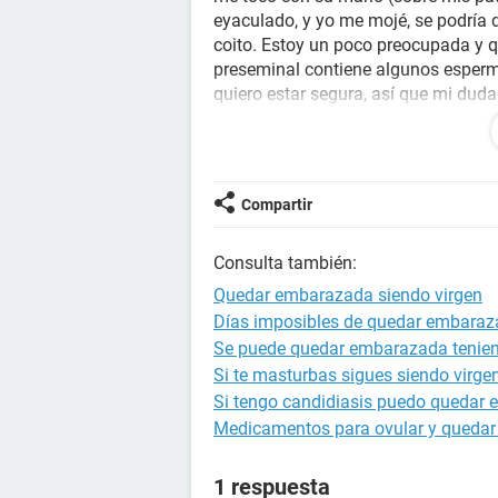
eyaculado, y yo me mojé, se podría 
coito. Estoy un poco preocupada y qu
preseminal contiene algunos esperma
quiero estar segura, así que mi duda
quede embarazada?
Ojalá puedan responder pronto, grac
Compartir
Consulta también:
Quedar embarazada siendo virgen
Días imposibles de quedar embara
Se puede quedar embarazada tenien
Si te masturbas sigues siendo virge
Si tengo candidiasis puedo quedar
Medicamentos para ovular y queda
1 respuesta