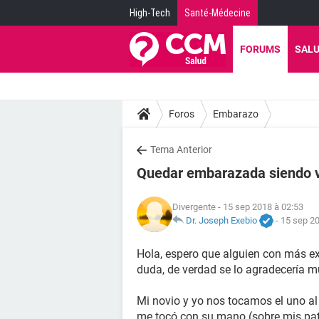
High-Tech
Santé-Médecine
FORUMS
SAL
Foros
Embarazo
Tema Anterior
Quedar embarazada siendo v
Divergente
- 15 sep 2018 à 02:53
Dr. Joseph Exebio
-
15 sep 20
Hola, espero que alguien con más e
duda, de verdad se lo agradecería 
Mi novio y yo nos tocamos el uno al 
me tocó con su mano (sobre mis pata