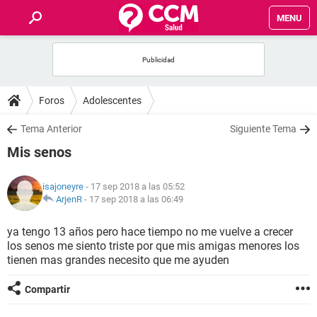
MENU
INICIO
FOROS
Foros
Adolescentes
SALUD
Tema Anterior
Siguiente Tema
Mis senos
FAMILIA
isajoneyre
- 17 sep 2018 a las 05:52
NUTRICIÓN
ArjenR
-
17 sep 2018 a las 06:49
ya tengo 13 años pero hace tiempo no me vuelve a crecer
BIENESTAR
los senos me siento triste por que mis amigas menores los
tienen mas grandes necesito que me ayuden
SEXUALIDAD
Compartir
GLOSARIO