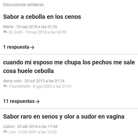
Discusiones similares
Sabor a cebolla en los cenos
Maria
-
19 sep 2018 a las 01:55
Dr.Josh
-
19 sep 2018 a las 04:30
1 respuesta
cuando mi esposo me chupa los pechos me sale
cosa huele cebolla
damy soto
-
25 oct 2012 a las 01:14
Yoandritahh
-
8 ago 2023 a las 21:41
11 respuestas
Sabor raro en senos y olor a sudor en vagina
Lizinni
-
23 abr 2014 a las 17:44
Leo
-
5 feb 2021 a las 13:20