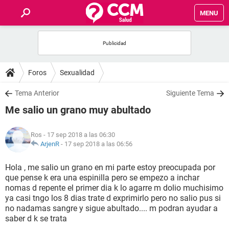
MENU
INICIO
FOROS
Foros
Sexualidad
SALUD
Tema Anterior
Siguiente Tema
Me salio un grano muy abultado
FAMILIA
Ros
- 17 sep 2018 a las 06:30
NUTRICIÓN
ArjenR
-
17 sep 2018 a las 06:56
Hola , me salio un grano en mi parte estoy preocupada por
BIENESTAR
que pense k era una espinilla pero se empezo a inchar
nomas d repente el primer dia k lo agarre m dolio muchisimo
SEXUALIDAD
ya casi tngo los 8 dias trate d exprimirlo pero no salio pus si
no nadamas sangre y sigue abultado.... m podran ayudar a
saber d k se trata
GLOSARIO