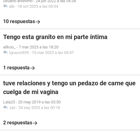
usuario anónimo
-
24 jun 2022 a las 04:38
ale
-
18 oct 2023 a las 04:34
10 respuestas
Tengo esta granito en mi parte íntima
alikoo_
-
7 mar 2023 a las 18:20
Ignacio929
-
10 mar 2023 a las 06:47
1 respuesta
tuve relaciones y tengo un pedazo de carne que
cuelga de mi vagina
Lala25
-
20 may 2019 a las 03:50
Jaz
-
24 sep 2023 a las 00:18
2 respuestas