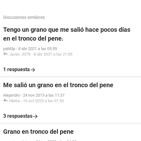
Discusiones similares
Tengo un grano que me salió hace pocos días
en el tronco del pene.
pabl0p
-
8 abr 2021 a las 05:59
Javier_3376
-
8 abr 2021 a las 21:05
1 respuesta
Me salió un grano en el tronco del pene
Alejandro
-
24 nov 2015 a las 11:37
Htelra
-
16 oct 2023 a las 01:50
3 respuestas
Grano en tronco del pene