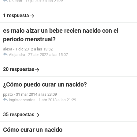
Dr.Josh
-
17 jul 2019 a las 21:25
1 respuesta
es malo alzar un bebe recien nacido con el
periodo menstrual?
alexa
-
1 dic 2012 a las 13:52
Alejandra
-
27 abr 2022 a las 15:07
20 respuestas
¿Cómo puedo curar un nacido?
ppato
-
31 mar 2014 a las 23:09
ingriscervantes
-
1 abr 2018 a las 21:29
35 respuestas
Cómo curar un nacido