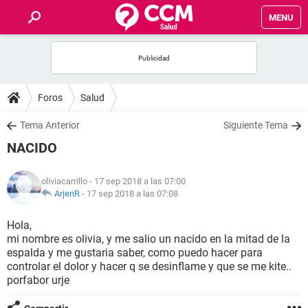
MENU
INICIO
FOROS
Foros
Salud
SALUD
Tema Anterior
Siguiente Tema
NACIDO
FAMILIA
oliviacarrillo
- 17 sep 2018 a las 07:00
NUTRICIÓN
ArjenR
-
17 sep 2018 a las 07:08
Hola,
BIENESTAR
mi nombre es olivia, y me salio un nacido en la mitad de la
espalda y me gustaria saber, como puedo hacer para
SEXUALIDAD
controlar el dolor y hacer q se desinflame y que se me kite..
porfabor urje
GLOSARIO