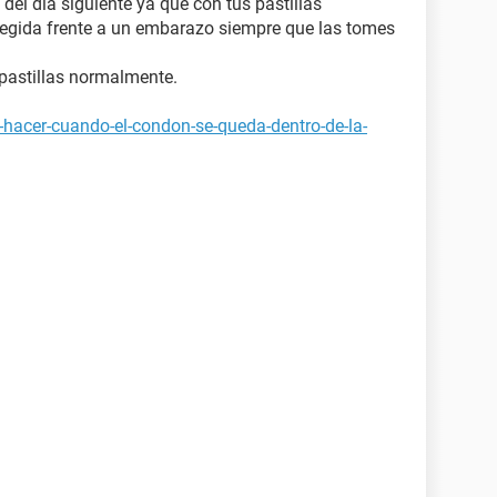
del día siguiente ya que con tus pastillas
tegida frente a un embarazo siempre que las tomes
 pastillas normalmente.
-hacer-cuando-el-condon-se-queda-dentro-de-la-