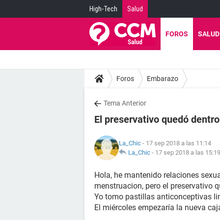
High-Tech
Salud
FOROS
SALUD
Foros
Embarazo
Tema Anterior
El preservativo quedó dentro
La_Chic
- 17 sep 2018 a las 11:14
La_Chic
-
17 sep 2018 a las 15:1
Hola, he mantenido relaciones sexua
menstruacion, pero el preservativo q
Yo tomo pastillas anticonceptivas li
El miércoles empezaría la nueva caj