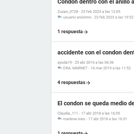
Condon dentro con el anillo 
Zuzan_0728
-
23 feb 2023 a las 12:05
usuario anónimo
-
23 feb 2023 a las 19:52
1 respuesta
accidente con el condon dentr
ayuda19
-
25 abr 2014 a las 06:36
DRA. MARNET
-
16 mar 2019 a las 11:52
4 respuestas
El condon se queda medio de
Claudia_111
-
17 abr 2018 a las 16:05
marlene-ines
-
17 abr 2018 a las 16:31
1 respuesta