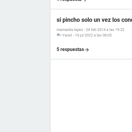
si pincho solo un vez los c
mamaxita lopez
-
24 feb 2014 a las 19:22
Yanet
-
19 jul 2022 a las 08:05
5 respuestas