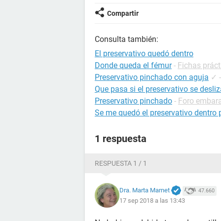
Compartir
Consulta también:
El preservativo quedó dentro
Donde queda el fémur
-
Fichas práct
Preservativo pinchado con aguja
✓
Que pasa si el preservativo se desli
Preservativo pinchado
-
Foro embar
Se me quedó el preservativo dentro p
1 respuesta
RESPUESTA 1 / 1
Dra. Marta Marnet
47.660
17 sep 2018 a las 13:43