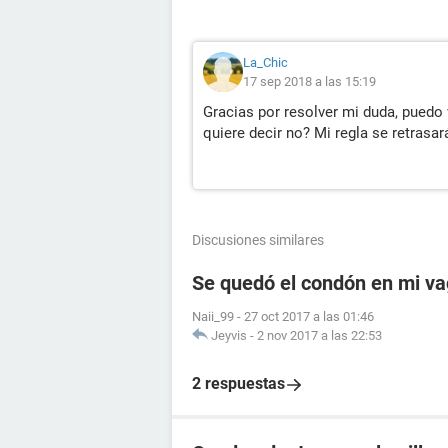
La_Chic
17 sep 2018 a las 15:19
Gracias por resolver mi duda, puedo v
quiere decir no? Mi regla se retrasar
Discusiones similares
Se quedó el condón en mi vag
Naii_99
-
27 oct 2017 a las 01:46
Jeyvis
-
2 nov 2017 a las 22:53
2 respuestas