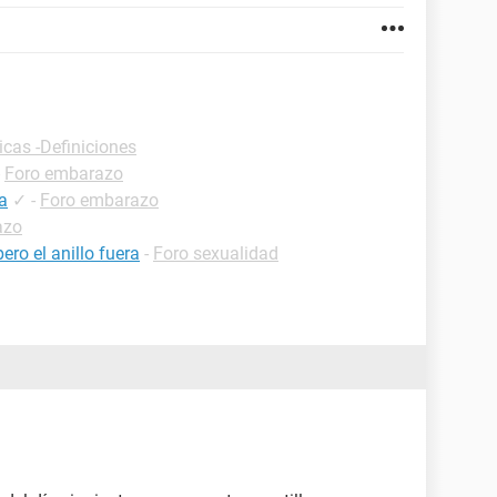
icas -Definiciones
-
Foro embarazo
za
✓
-
Foro embarazo
azo
ero el anillo fuera
-
Foro sexualidad