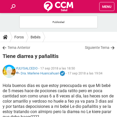
MENU
INICIO
FOROS
Foros
Bebés
SALUD
Tema Anterior
Siguiente Tema
Tiene diarrea y pañalitis
FAMILIA
YULYSALCEDO
- 17 sep 2018 a las 18:50
NUTRICIÓN
Dra. Marlene Huancahuari
-
17 sep 2018 a las 19:04
Hola buenos días es que estoy preocupada es que Mi bebé
BIENESTAR
de 5 meses hace de pociones cada ratito pero en poca
cantidad son como unas 6 a 8 veces al día, las heces son de
SEXUALIDAD
color amarillo y verdoso no huele a feo ya va para 3 dias así
y por tantas depocisiones a mi bebé Le dio pañalitis y se la
estoy tratando con almipro pero la diarrea no Le kiere parar
GLOSARIO
que debo hacer????