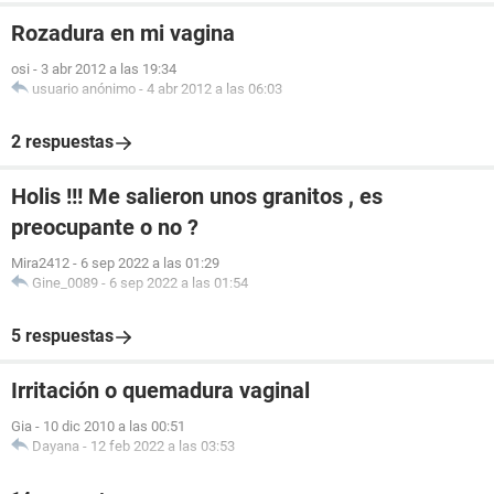
Rozadura en mi vagina
osi
-
3 abr 2012 a las 19:34
usuario anónimo
-
4 abr 2012 a las 06:03
2 respuestas
Holis !!! Me salieron unos granitos , es
preocupante o no ?
Mira2412
-
6 sep 2022 a las 01:29
Gine_0089
-
6 sep 2022 a las 01:54
5 respuestas
Irritación o quemadura vaginal
Gia
-
10 dic 2010 a las 00:51
Dayana
-
12 feb 2022 a las 03:53