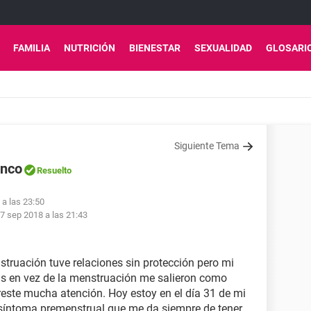
FAMILIA
NUTRICIÓN
BIENESTAR
SEXUALIDAD
GLOSARI
Siguiente Tema
anco
Resuelto
 a las 23:50
7 sep 2018 a las 21:43
struación tuve relaciones sin protección pero mi
as en vez de la menstruación me salieron como
 preste mucha atención. Hoy estoy en el día 31 de mi
l síntoma premenstrual que me da siempre de tener