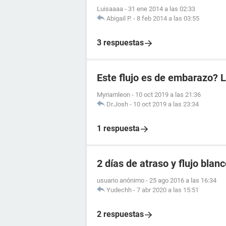
Luisaaaa
-
31 ene 2014 a las 02:33
Abigail P.
-
8 feb 2014 a las 03:55
3 respuestas
Este flujo es de embarazo? L
Myriamleon
-
10 oct 2019 a las 21:36
Dr.Josh
-
10 oct 2019 a las 23:34
1 respuesta
2 días de atraso y flujo blan
usuario anónimo
-
25 ago 2016 a las 16:34
Yudechh
-
7 abr 2020 a las 15:51
2 respuestas