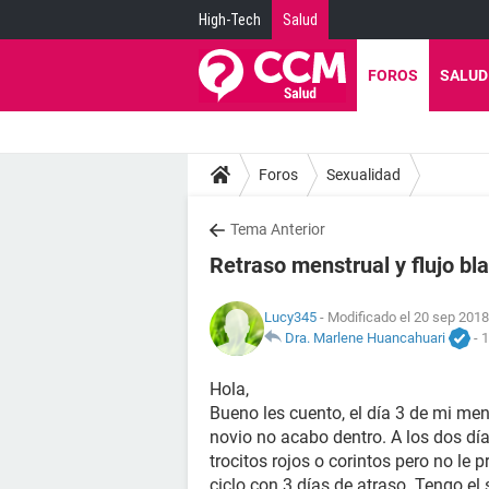
High-Tech
Salud
FOROS
SALUD
Foros
Sexualidad
Tema Anterior
Retraso menstrual y flujo bl
Lucy345
- Modificado el 20 sep 2018
Dra. Marlene Huancahuari
-
1
Hola,
Bueno les cuento, el día 3 de mi men
novio no acabo dentro. A los dos dí
trocitos rojos o corintos pero no le
ciclo con 3 días de atraso. Tengo e