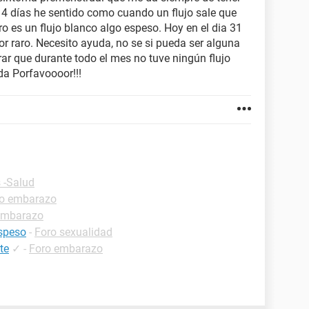
 4 días he sentido como cuando un flujo sale que
 es un flujo blanco algo espeso. Hoy en el dia 31
or raro. Necesito ayuda, no se si pueda ser alguna
ar que durante todo el mes no tuve ningún flujo
da Porfavoooor!!!
 -Salud
o embarazo
embarazo
espeso
-
Foro sexualidad
te
✓
-
Foro embarazo