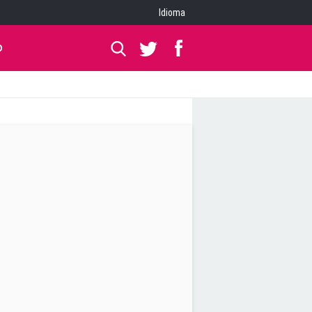
Idioma
O