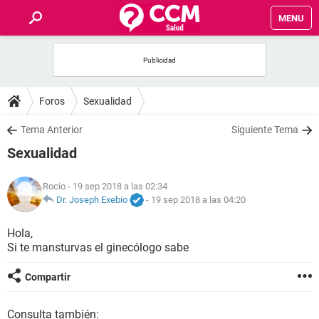
MENU
INICIO
FOROS
Foros
Sexualidad
SALUD
Tema Anterior
Siguiente Tema
Sexualidad
FAMILIA
Rocio
- 19 sep 2018 a las 02:34
NUTRICIÓN
Dr. Joseph Exebio
-
19 sep 2018 a las 04:20
Hola,
BIENESTAR
Si te mansturvas el ginecólogo sabe
SEXUALIDAD
Compartir
GLOSARIO
Consulta también: