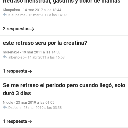
Retraso menstrual, gastritis y dolor de mamas
Klaupalma
-
14 mar 2017 a las 13:44
Klaupalma
-
15 mar 2017 a las 14:09
2 respuestas
este retraso sera por la creatina?
morena24
-
19 mar 2011 a las 14:58
alberto-sp
-
14 abr 2011 a las 16:53
1 respuesta
Se me retraso el periodo pero cuando llegó, solo
duró 3 días
Nicole
-
23 mar 2019 a las 01:05
Dr.Josh
-
23 mar 2019 a las 03:38
1 respuesta