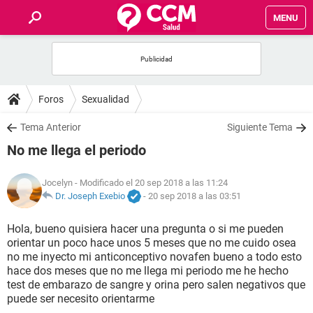
MENU
INICIO
FOROS
Foros
Sexualidad
SALUD
Tema Anterior
Siguiente Tema
No me llega el periodo
FAMILIA
Jocelyn
- Modificado el 20 sep 2018 a las 11:24
NUTRICIÓN
Dr. Joseph Exebio
-
20 sep 2018 a las 03:51
Hola, bueno quisiera hacer una pregunta o si me pueden
BIENESTAR
orientar un poco hace unos 5 meses que no me cuido osea
no me inyecto mi anticonceptivo novafen bueno a todo esto
SEXUALIDAD
hace dos meses que no me llega mi periodo me he hecho
test de embarazo de sangre y orina pero salen negativos que
puede ser necesito orientarme
GLOSARIO