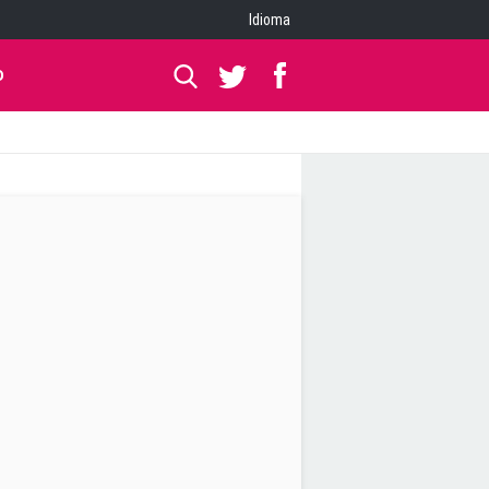
Idioma
O