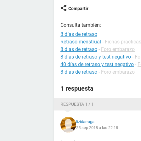
Compartir
Consulta también:
8 días de retraso
Retraso menstrual
-
Fichas prácticas
8 dias de retraso
-
Foro embarazo
8 días de retraso y test negativo
-
Fo
40 días de retraso y test negativo
-
F
8 dias de retraso
-
Foro embarazo
1 respuesta
RESPUESTA 1 / 1
lizidarraga
25 sep 2018 a las 22:18