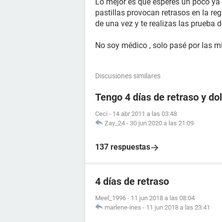
Lo mejor es que esperes un poco ya
pastillas provocan retrasos en la re
de una vez y te realizas las prueba
No soy médico , solo pasé por las mi
Discusiones similares
Tengo 4 días de retraso y d
Ceci
-
14 abr 2011 a las 03:48
Zay_24
-
30 jun 2020 a las 21:09
137 respuestas
4 días de retraso
Meel_1996
-
11 jun 2018 a las 08:04
marlene-ines
-
11 jun 2018 a las 23:41