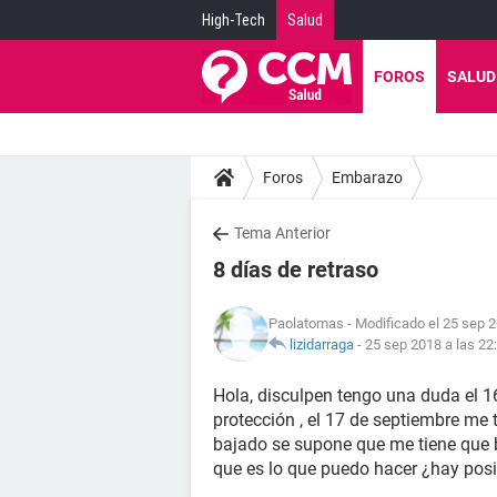
High-Tech
Salud
FOROS
SALUD
Foros
Embarazo
Tema Anterior
8 días de retraso
Paolatomas
- Modificado el 25 sep 2
lizidarraga
-
25 sep 2018 a las 22
Hola, disculpen tengo una duda el 1
protección , el 17 de septiembre me 
bajado se supone que me tiene que b
que es lo que puedo hacer ¿hay pos