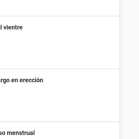
l vientre
rgo en erección
aso menstrual