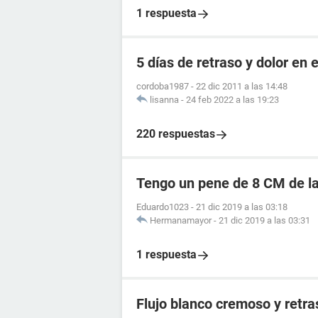
1 respuesta
5 días de retraso y dolor en e
cordoba1987
-
22 dic 2011 a las 14:48
lisanna
-
24 feb 2022 a las 19:23
220 respuestas
Tengo un pene de 8 CM de la
Eduardo1023
-
21 dic 2019 a las 03:18
Hermanamayor
-
21 dic 2019 a las 03:31
1 respuesta
Flujo blanco cremoso y retr