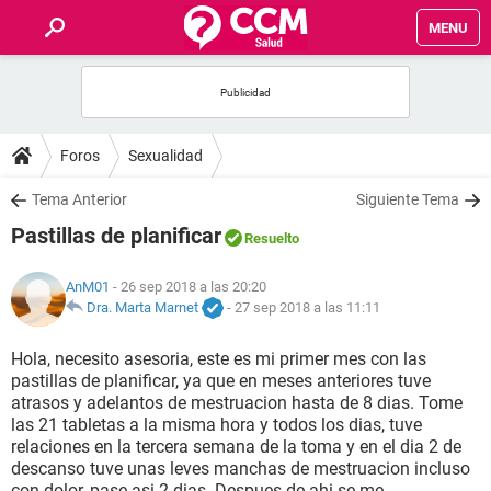
MENU
INICIO
FOROS
Foros
Sexualidad
SALUD
Tema Anterior
Siguiente Tema
Pastillas de planificar
Resuelto
FAMILIA
AnM01
- 26 sep 2018 a las 20:20
NUTRICIÓN
Dra. Marta Marnet
-
27 sep 2018 a las 11:11
Hola, necesito asesoria, este es mi primer mes con las
BIENESTAR
pastillas de planificar, ya que en meses anteriores tuve
atrasos y adelantos de mestruacion hasta de 8 dias. Tome
SEXUALIDAD
las 21 tabletas a la misma hora y todos los dias, tuve
relaciones en la tercera semana de la toma y en el dia 2 de
descanso tuve unas leves manchas de mestruacion incluso
GLOSARIO
con dolor, pase asi 2 dias. Despues de ahi se me