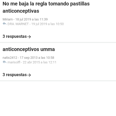
No me baja la regla tomando pastillas
anticonceptivas
Miriam
-
18 jul 2019 a las 11:39
DRA. MARNET
-
19 jul 2019 a las 10:50
3 respuestas
anticonceptivos umma
natis2412
-
17 sep 2013 a las 10:58
marisolfl
-
22 abr 2015 a las 12:11
3 respuestas